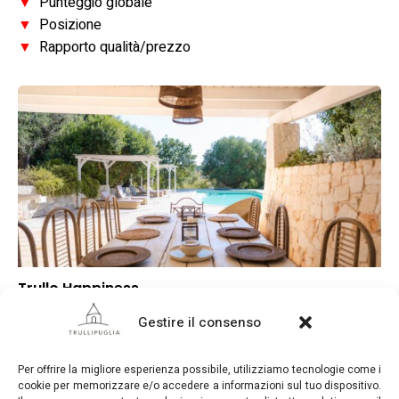
▼
Punteggio globale
▼
Posizione
▼
Rapporto qualità/prezzo
Trullo Happiness
▲
Punteggio globale
Gestire il consenso
▲
Posizione
▼
Rapporto qualità/prezzo
Per offrire la migliore esperienza possibile, utilizziamo tecnologie come i
cookie per memorizzare e/o accedere a informazioni sul tuo dispositivo.