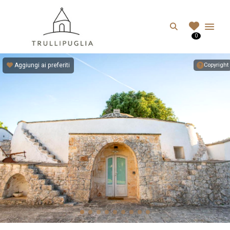
TRULLIPUGLIA.C
Search
0
I migliori Trulli in Puglia, Italia
Aggiungi ai preferiti
Copyright