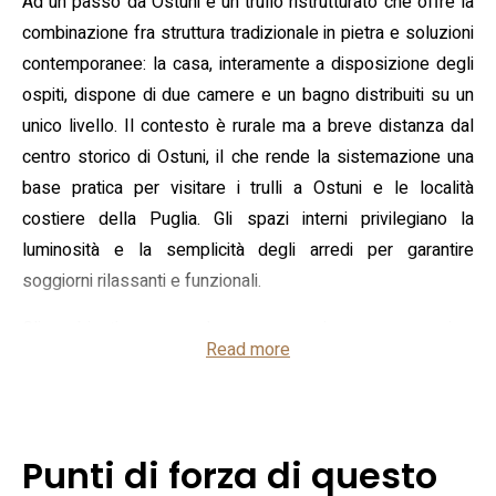
Ad un passo da Ostuni è un trullo ristrutturato che offre la
combinazione fra struttura tradizionale in pietra e soluzioni
contemporanee: la casa, interamente a disposizione degli
ospiti, dispone di due camere e un bagno distribuiti su un
unico livello. Il contesto è rurale ma a breve distanza dal
centro storico di Ostuni, il che rende la sistemazione una
base pratica per visitare i trulli a Ostuni e le località
costiere della Puglia. Gli spazi interni privilegiano la
luminosità e la semplicità degli arredi per garantire
soggiorni rilassanti e funzionali.
Gli ambienti comprendono un soggiorno con camino,
Read more
angolo cottura attrezzato con macchina per il caffè e gli
elettrodomestici essenziali, tavolo da pranzo e una smart
TV con accesso a piattaforme di streaming. Le due camere
sono predisposte con letti matrimoniali e biancheria, il
Punti di forza di questo
bagno è completo e sono forniti asciugamani e prodotti di