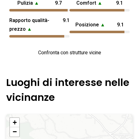
Pulizia
▲
9.7
Comfort
▲
9.1
Rapporto qualità-
9.1
Posizione
▲
9.1
prezzo
▲
Confronta con strutture vicine
Luoghi di interesse nelle
vicinanze
+
−