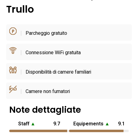
cortesia. La casa offre accesso indipendente, connessione
Trullo
Wi‑Fi e soluzioni per il riscaldamento, pensate per rendere
confortevole la permanenza sia nelle stagioni miti sia in
quelle più fresche.
Parcheggio gratuito
Il trullo si apre su un giardino privato attrezzato con area
Connessione WiFi gratuita
pranzo all’aperto, barbecue e doccia esterna, ideale per le
serate in autonomia; sono inoltre disponibili biciclette per
esplorare le campagne e il parcheggio privato per chi arriva
Disponibilità di camere familiari
in auto. La politica pet‑friendly permette di viaggiare con
animali di piccola taglia senza costi aggiuntivi. Grazie alla
Camere non fumatori
posizione e ai servizi offerti, questa soluzione è adatta a
coppie, famiglie o piccoli gruppi che cercano un soggiorno
Note dettagliate
tranquillo ma ben collegato alle attrazioni e alle spiagge
nei dintorni di Ostuni.
Staff
▲
9.7
Equipements
▲
9.1