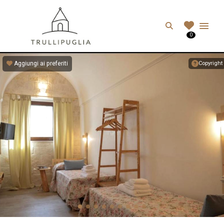
TRULLIPUGLIA.C
Search
0
I migliori Trulli in Puglia, Italia
Aggiungi ai preferiti
Copyright