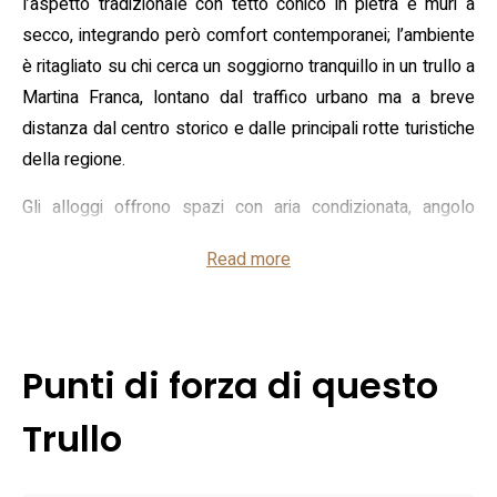
l’aspetto tradizionale con tetto conico in pietra e muri a
secco, integrando però comfort contemporanei; l’ambiente
è ritagliato su chi cerca un soggiorno tranquillo in un trullo a
Martina Franca, lontano dal traffico urbano ma a breve
distanza dal centro storico e dalle principali rotte turistiche
della regione.
Gli alloggi offrono spazi con aria condizionata, angolo
cottura o cucina attrezzata e zona pranzo, oltre a bagni
Read more
funzionali; all’esterno si trova un giardino con terrazza e
attrezzature per barbecue utili per cene all’aperto, mentre il
parcheggio privato rende comodo l’arrivo in auto. Sono
presenti connessione internet e ambienti non fumatori; gli
Punti di forza di questo
interni mostrano pietra a vista e volte tipiche, arredati in
modo sobrio e funzionale per coppie e famiglie che
Trullo
desiderano vivere l’esperienza autentica dei trulli Martina
Franca senza rinunciare alle comodità moderne.