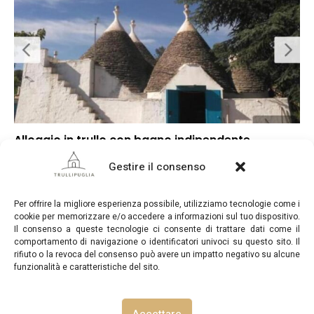
Alloggio in trullo con bagno indipendente
▼
Punteggio globale
Gestire il consenso
▼
Posizione
▼
Rapporto qualità/prezzo
Per offrire la migliore esperienza possibile, utilizziamo tecnologie come i
cookie per memorizzare e/o accedere a informazioni sul tuo dispositivo.
Il consenso a queste tecnologie ci consente di trattare dati come il
comportamento di navigazione o identificatori univoci su questo sito. Il
rifiuto o la revoca del consenso può avere un impatto negativo su alcune
funzionalità e caratteristiche del sito.
TrulliPuglia.com © Copyright 2026. Tutti i diritti riservati.
Accettare