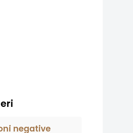
eri
oni negative