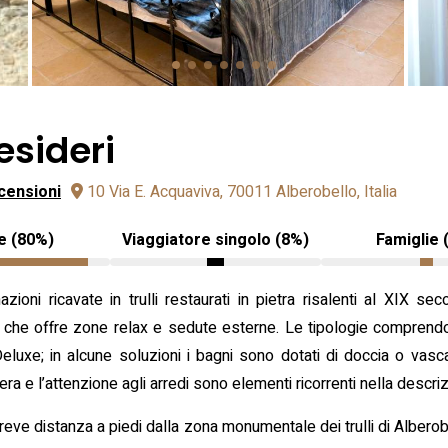
esideri
censioni
10 Via E. Acquaviva, 70011 Alberobello, Italia
e (80%)
Viaggiatore singolo (8%)
Famiglie 
ioni ricavate in trulli restaurati in pietra risalenti al XIX s
o che offre zone relax e sedute esterne. Le tipologie compre
eluxe; in alcune soluzioni i bagni sono dotati di doccia o vasc
ra e l’attenzione agli arredi sono elementi ricorrenti nella descriz
 breve distanza a piedi dalla zona monumentale dei trulli di Albero