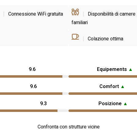
Connessione WiFi gratuita
Disponibilità di camere
familiari
Colazione ottima
9.6
Equipements
▲
9.6
Comfort
▲
9.3
Posizione
▲
Confronta con strutture vicine