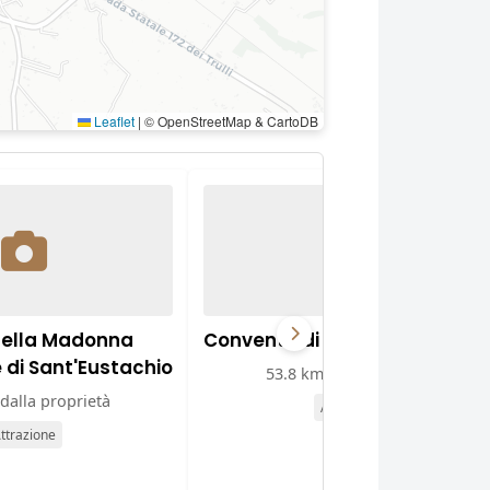
Leaflet
|
© OpenStreetMap & CartoDB
della Madonna
Convento di Sant'Agostino
e di Sant'Eustachio
53.8 km dalla proprietà
dalla proprietà
Attrazione
ttrazione