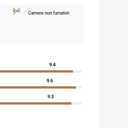
Camere non fumatori
9.4
9.6
9.3