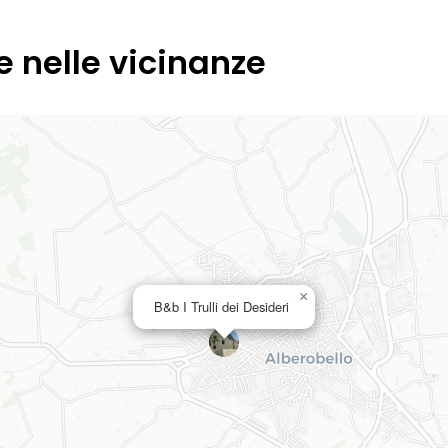
e nelle vicinanze
×
B&b I Trulli dei Desideri