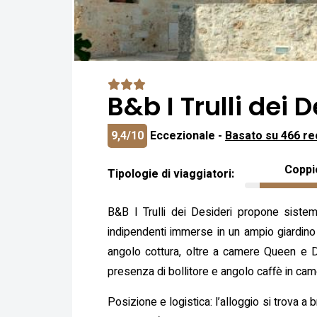
B&b I Trulli dei D
9,4/10
Eccezionale -
Basato su 466 re
Coppi
Tipologie di viaggiatori:
B&B I Trulli dei Desideri propone sistemaz
indipendenti immerse in un ampio giardin
angolo cottura, oltre a camere Queen e D
presenza di bollitore e angolo caffè in came
Posizione e logistica: l’alloggio si trova a