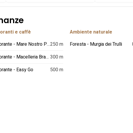
inanze
oranti e caffè
Ambiente naturale
Ristorante - Mare Nostro Pescheria-Trattoria
250 m
Foresta - Murgia dei Trulli
Ristorante - Macelleria Braceria d'Onghia
300 m
orante - Easy Go
500 m