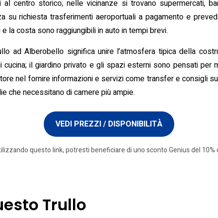
i al centro storico; nelle vicinanze si trovano supermercati, ba
za su richiesta trasferimenti aeroportuali a pagamento e preve
 e la costa sono raggiungibili in auto in tempi brevi.
llo ad Alberobello significa unire l’atmosfera tipica della cos
i cucina; il giardino privato e gli spazi esterni sono pensati per
ore nel fornire informazioni e servizi come transfer e consigli sul 
glie che necessitano di camere più ampie.
VEDI PREZZI / DISPONIBILITÀ
tilizzando questo link, potresti beneficiare di uno sconto Genius del 10% o
uesto Trullo