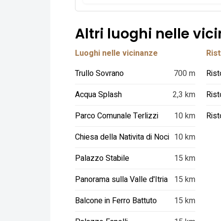
Altri luoghi nelle vic
Luoghi nelle vicinanze
Rist
Trullo Sovrano
700 m
Acqua Splash
2,3 km
Parco Comunale Terlizzi
10 km
Rist
Chiesa della Nativita di Noci
10 km
Palazzo Stabile
15 km
Panorama sulla Valle d'Itria
15 km
Balcone in Ferro Battuto
15 km