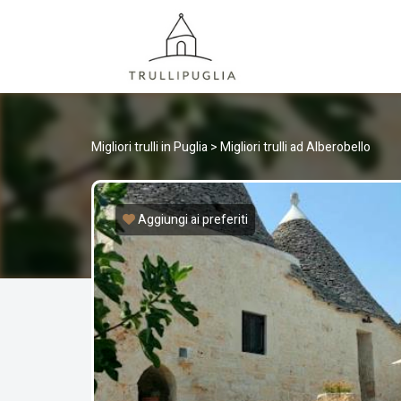
TRULLI
I migliori Trulli in Puglia, Italia
Migliori trulli in Puglia
>
Migliori trulli ad Alberobello
Aggiungi ai preferiti