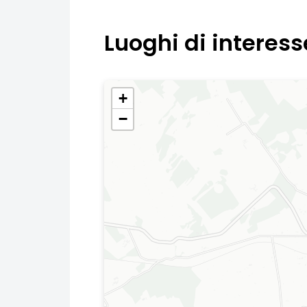
Luoghi di interess
+
−