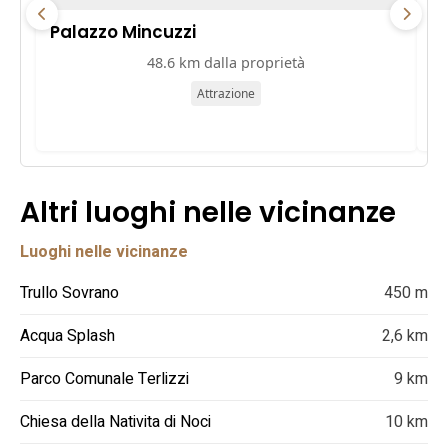
Palazzo Mincuzzi
Pa
48.6 km dalla proprietà
Attrazione
Altri luoghi nelle vicinanze
Luoghi nelle vicinanze
Trullo Sovrano
450 m
Acqua Splash
2,6 km
Parco Comunale Terlizzi
9 km
Chiesa della Nativita di Noci
10 km