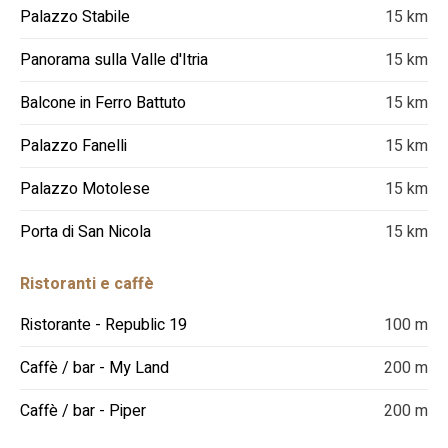
Palazzo Stabile
15 km
Panorama sulla Valle d'Itria
15 km
Balcone in Ferro Battuto
15 km
Palazzo Fanelli
15 km
Palazzo Motolese
15 km
Porta di San Nicola
15 km
Ristoranti e caffè
Ristorante - Republic 19
100 m
Caffè / bar - My Land
200 m
Caffè / bar - Piper
200 m