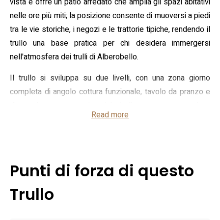
vista e offre un patio arredato che amplia gli spazi abitativi
nelle ore più miti; la posizione consente di muoversi a piedi
tra le vie storiche, i negozi e le trattorie tipiche, rendendo il
trullo una base pratica per chi desidera immergersi
nell'atmosfera dei trulli di Alberobello.
Il trullo si sviluppa su due livelli, con una zona giorno
completa di angolo cottura funzionale, tavolo da pranzo e
divano; la camera matrimoniale è disposta su una pedana
Read more
rialzata accessibile tramite una scala a chiocciola, mentre il
bagno privato è dotato di doccia e kit cortesia. L'alloggio è
climatizzato, dispone di connessione Wi‑Fi gratuita, TV e
ingresso indipendente; il patio esterno è arredato per la
Punti di forza di questo
colazione e i pasti, e nelle immediate vicinanze si trovano
ristoranti e servizi. La dotazione comprende frigorifero,
Trullo
bollitore, utensili da cucina, biancheria e asciugamani.