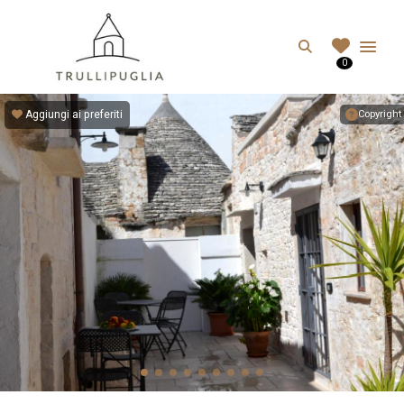
TRULLIPUGLIA.C
Search
0
I migliori Trulli in Puglia, Italia
Aggiungi ai preferiti
Copyright