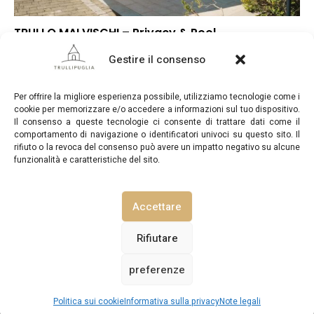
TRULLO MALVISCHI – Privacy & Pool
▼
Punteggio globale
Gestire il consenso
▼
Posizione
▲
Rapporto qualità/prezzo
Per offrire la migliore esperienza possibile, utilizziamo tecnologie come i
cookie per memorizzare e/o accedere a informazioni sul tuo dispositivo.
Il consenso a queste tecnologie ci consente di trattare dati come il
comportamento di navigazione o identificatori univoci su questo sito. Il
rifiuto o la revoca del consenso può avere un impatto negativo su alcune
funzionalità e caratteristiche del sito.
TrulliPuglia.com © Copyright 2026. Tutti i diritti riservati.
Accettare
NOTE LEGALI
INFORMATIVA SULLA PRIVACY
Rifiutare
preferenze
POLITICA SUI COOKIE (UE)
CONTATTACI
Vedi prezzi / disponibilità
Politica sui cookie
Informativa sulla privacy
Note legali