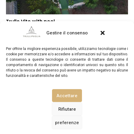
Trullo Vito with pool
–
Punteggio globale
Gestire il consenso
–
Posizione
–
Rapporto qualità/prezzo
Per offrire la migliore esperienza possibile, utilizziamo tecnologie come i
cookie per memorizzare e/o accedere a informazioni sul tuo dispositivo.
Il consenso a queste tecnologie ci consente di trattare dati come il
comportamento di navigazione o identificatori univoci su questo sito. Il
rifiuto o la revoca del consenso può avere un impatto negativo su alcune
funzionalità e caratteristiche del sito.
TrulliPuglia.com © Copyright 2026. Tutti i diritti riservati.
Accettare
NOTE LEGALI
INFORMATIVA SULLA PRIVACY
Rifiutare
preferenze
POLITICA SUI COOKIE (UE)
CONTATTACI