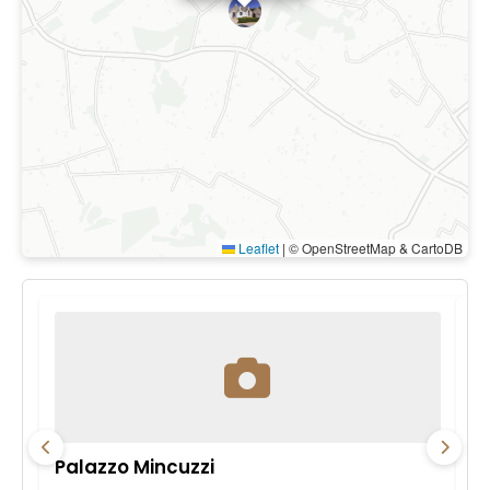
Leaflet
|
© OpenStreetMap & CartoDB
Palazzo Mincuzzi
Pa