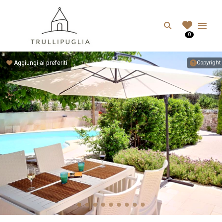
TRULLIPUGLIA.C
Search
0
I migliori Trulli in Puglia, Italia
Aggiungi ai preferiti
Copyright