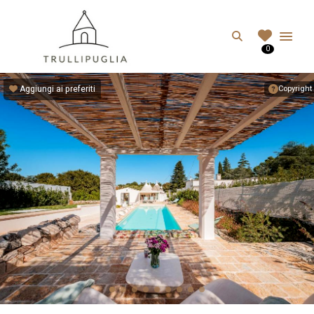
TRULLIPUGLIA.C
Search
0
I migliori Trulli in Puglia, Italia
Aggiungi ai preferiti
Copyright