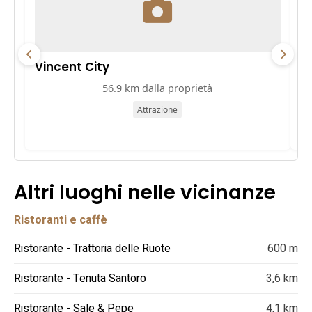
Vincent City
P
56.9 km dalla proprietà
Attrazione
Altri luoghi nelle vicinanze
Ristoranti e caffè
Ristorante - Trattoria delle Ruote
600 m
Ristorante - Tenuta Santoro
3,6 km
Ristorante - Sale & Pepe
4,1 km