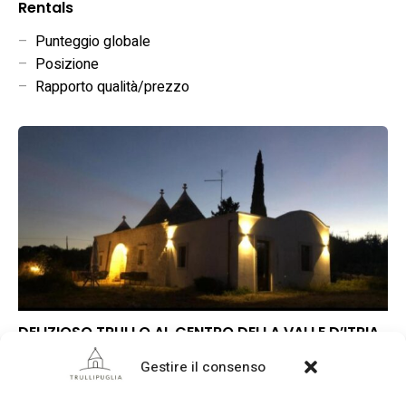
Rentals
–
Punteggio globale
–
Posizione
–
Rapporto qualità/prezzo
DELIZIOSO TRULLO AL CENTRO DELLA VALLE D’ITRIA
–
Punteggio globale
Gestire il consenso
–
Posizione