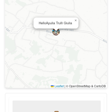
×
HelloApulia Trulli Giulia
Leaflet
|
© OpenStreetMap & CartoDB