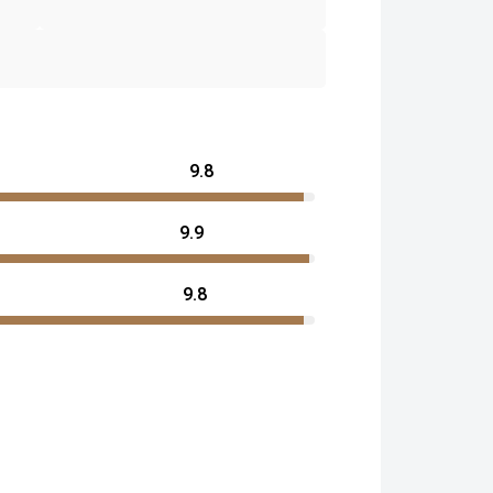
9.8
9.9
9.8