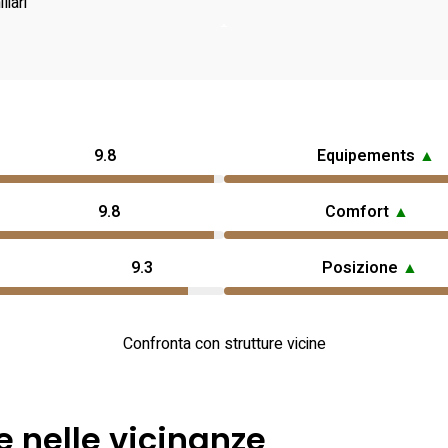
liari
9.8
Equipements
▲
9.8
Comfort
▲
9.3
Posizione
▲
Confronta con strutture vicine
e nelle vicinanze