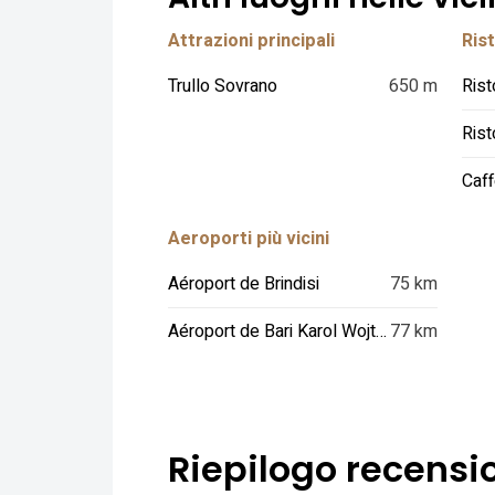
Attrazioni principali
Rist
Trullo Sovrano
650 m
Rist
Rist
Caff
Aeroporti più vicini
Aéroport de Brindisi
75 km
Aéroport de Bari Karol Wojtyla
77 km
Riepilogo recensio