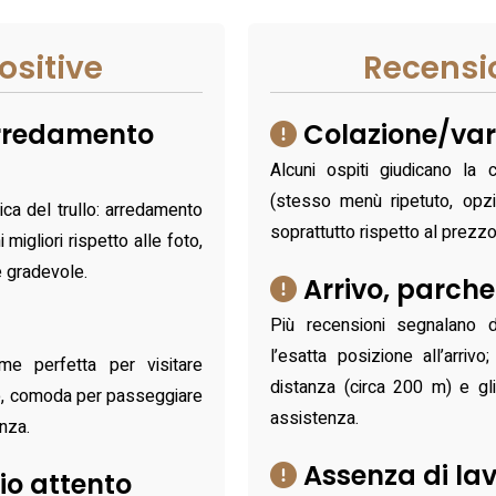
ositive
Recensi
arredamento
Colazione/vari
Alcuni ospiti giudicano la 
(stesso menù ripetuto, opzi
ica del trullo: arredamento
soprattutto rispetto al prezzo
migliori rispetto alle foto,
e gradevole.
Arrivo, parche
Più recensioni segnalano di
l’esatta posizione all’arri
me perfetta per visitare
distanza (circa 200 m) e gli
co, comoda per passeggiare
assistenza.
anza.
Assenza di lav
io attento