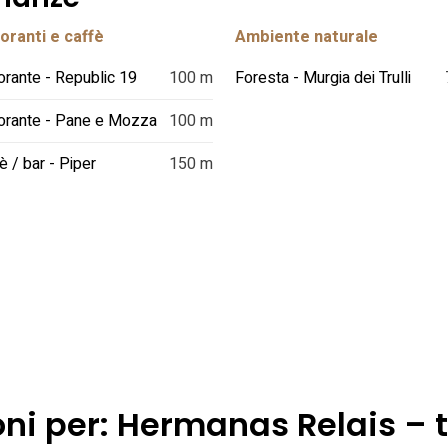
oranti e caffè
Ambiente naturale
orante - Republic 19
100 m
Foresta - Murgia dei Trulli
orante - Pane e Mozza
100 m
è / bar - Piper
150 m
ni per: Hermanas Relais – t