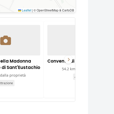
Leaflet
|
© OpenStreetMap & CartoDB
della Madonna
Convento di Sant'Agostino
e di Sant'Eustachio
54.2 km dalla proprietà
dalla proprietà
Attrazione
ttrazione