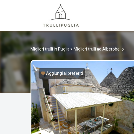
TRULLI
I migliori Trulli in Puglia, Italia
Migliori trulli in Puglia
>
Migliori trulli ad Alberobello
Aggiungi ai preferiti