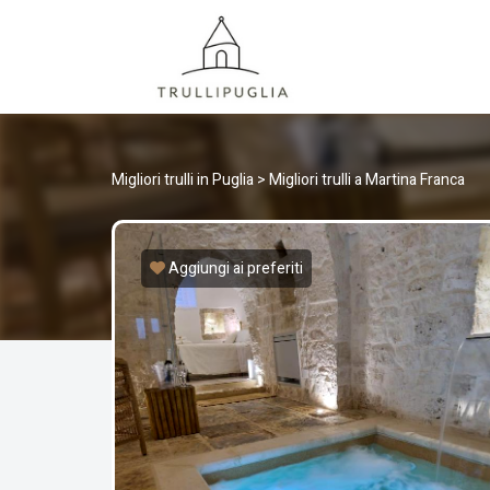
TRULLI
I migliori Trulli in Puglia, Italia
Migliori trulli in Puglia
>
Migliori trulli a Martina Franca
Aggiungi ai preferiti