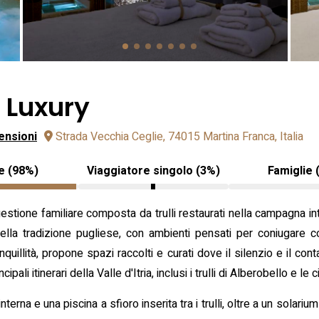
o Luxury
ensioni
Strada Vecchia Ceglie, 74015 Martina Franca, Italia
e (98%)
Viaggiatore singolo (3%)
Famiglie 
gestione familiare composta da trulli restaurati nella campagna in
e della tradizione pugliese, con ambienti pensati per coniugare
nquillità, propone spazi raccolti e curati dove il silenzio e il cont
ali itinerari della Valle d'Itria, inclusi i trulli di Alberobello e le 
interna e una piscina a sfioro inserita tra i trulli, oltre a un sol