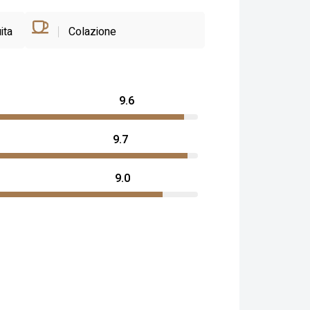
ita
Colazione
9.6
9.7
9.0