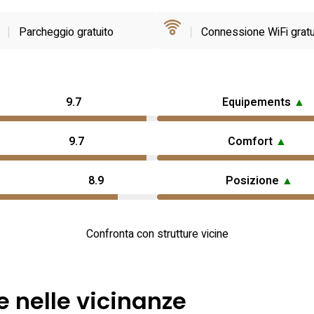
Parcheggio gratuito
Connessione WiFi gratu
9.7
Equipements
▲
9.7
Comfort
▲
8.9
Posizione
▲
Confronta con strutture vicine
e nelle vicinanze