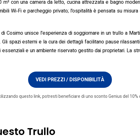
50 m² con una camera da letto, cucina attrezzata e bagno moderno
ibili Wi‑Fi e parcheggio privato; l'ospitalità è pensata su misura
 di Cosimo unisce l'esperienza di soggiornare in un trullo a Marti
e. Gli spazi esterni e la cura dei dettagli facilitano pause rilassant
 essenziali e un ambiente riservato gestito dai proprietari. La strut
VEDI PREZZI / DISPONIBILITÀ
tilizzando questo link, potresti beneficiare di uno sconto Genius del 10% o
uesto Trullo