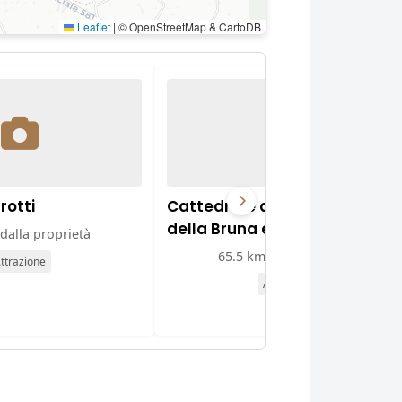
Leaflet
|
© OpenStreetMap & CartoDB
rotti
Cattedrale della Madonna
della Bruna e di Sant'Eustach
dalla proprietà
65.5 km dalla proprietà
ttrazione
Attrazione