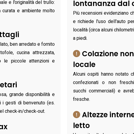
lontananza dal 
e e l'originalità del trullo:
ica curata e ambiente molto
Più recensioni evidenziano che
e richiede l'uso dell'auto p
località (circa alcuni chilometr
ttagli
a piedi.
ato, ben arredato e fornito
Colazione non
tofole, cucina attrezzata,
no le piccole attenzioni e
locale
Alcuni ospiti hanno notato 
confezionati o non freschi
etari
succhi commerciali) e avreb
sa, grande disponibilità e
fresche.
i i gesti di benvenuto (es.
l check‑in/check‑out.
Altezze intern
letto
lax