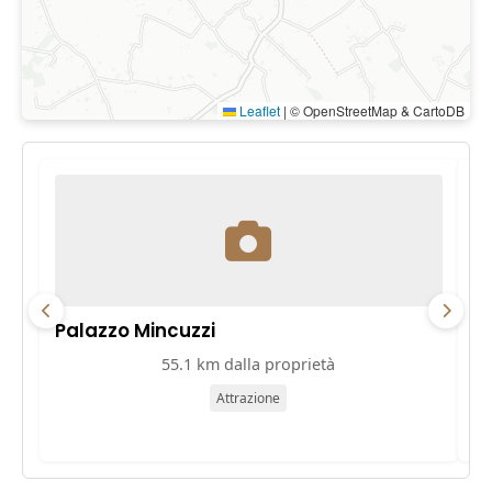
Leaflet
|
© OpenStreetMap & CartoDB
Palazzo Mincuzzi
Pa
55.1 km dalla proprietà
Attrazione