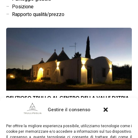
–
Posizione
–
Rapporto qualità/prezzo
DELIZIOSO TRULLO AL CENTRO DELLA VALLE D’ITRIA
–
Punteggio globale
Gestire il consenso
–
Posizione
–
Rapporto qualità/prezzo
Per offrire la migliore esperienza possibile, utilizziamo tecnologie come i
cookie per memorizzare e/o accedere a informazioni sul tuo dispositivo.
Il consenso a queste tecnologie ci consente di trattare dati come il