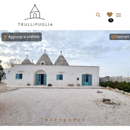
TRULLIPUGLIA.C
Search
0
I migliori Trulli in Puglia, Italia
Aggiungi ai preferiti
Copyright