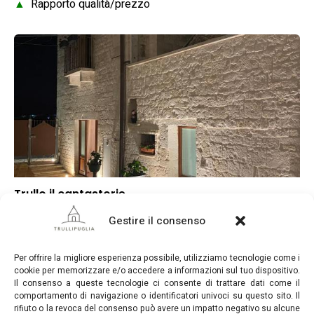
▲
Rapporto qualità/prezzo
Trullo il cantastorie
▼
Punteggio globale
Gestire il consenso
–
Posizione
–
Rapporto qualità/prezzo
Per offrire la migliore esperienza possibile, utilizziamo tecnologie come i
cookie per memorizzare e/o accedere a informazioni sul tuo dispositivo.
Il consenso a queste tecnologie ci consente di trattare dati come il
comportamento di navigazione o identificatori univoci su questo sito. Il
rifiuto o la revoca del consenso può avere un impatto negativo su alcune