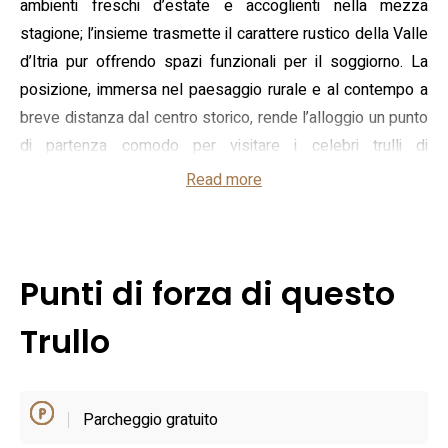
ambienti freschi d’estate e accoglienti nella mezza
stagione; l’insieme trasmette il carattere rustico della Valle
d’Itria pur offrendo spazi funzionali per il soggiorno. La
posizione, immersa nel paesaggio rurale e al contempo a
breve distanza dal centro storico, rende l’alloggio un punto
di partenza comodo per visitare i celebri trulli di
Alberobello e i borghi vicini.
Read more
Gli interni si sviluppano attorno a un soggiorno con angolo
cottura attrezzato e a una zona notte separata, mentre il
bagno è dotato di comfort studiati per il relax. Sono
Punti di forza di questo
disponibili climatizzazione, collegamento internet e
televisione a schermo piatto; all’esterno si trova un’area
Trullo
privata arredata, ideale per colazioni o cene all’aperto, e il
posto auto riservato che facilita gli spostamenti in auto
nella zona. La presenza di elementi originali in pietra e di
Parcheggio gratuito
piccole dotazioni casalinghe rende l’alloggio adatto sia a