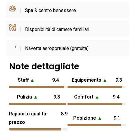
brevi soggiorni di coppia sia a chi desidera una base
Spa & centro benessere
tranquilla per esplorare la regione.
Disponibilità di camere familiari
Navetta aeroportuale (gratuita)
Note dettagliate
Staff
▲
9.4
Equipements
▲
9.3
Pulizia
▲
9.8
Comfort
▲
9.4
Rapporto qualità-
8.9
Posizione
▲
9.1
prezzo