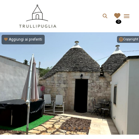
TRULLIPUGLIA.C
Search
0
I migliori Trulli in Puglia, Italia
Aggiungi ai preferiti
Copyright