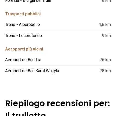
Foresta - Murgia dei Trulli
8 km
Trasporti pubblici
Treno - Alberobello
1,8 km
Treno - Locorotondo
9 km
Aeroporti più vicini
Aéroport de Brindisi
76 km
Aéroport de Bari Karol Wojtyla
78 km
Riepilogo recensioni per:
Il trulletto