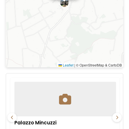
Leaflet
|
© OpenStreetMap & CartoDB
Palazzo Mincuzzi
Pa