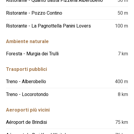
Ristorante - Quanto Basta Pizzeria Alberobello
50 m
Ristorante - Pozzo Contino
50 m
Ristorante - La Pagnottella Panini Lovers
100 m
Ambiente naturale
Foresta - Murgia dei Trulli
7 km
Trasporti pubblici
Treno - Alberobello
400 m
Treno - Locorotondo
8 km
Aeroporti più vicini
Aéroport de Brindisi
75 km