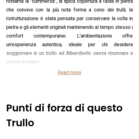
richiama la "cummersa", la tipica copertura a falde in pietra
che convive con la più nota forma a cono dei trulli; la
ristrutturazione è stata pensata per conservare la volta in
pietra e gli elementi originali mantenendo al tempo stesso i
comfort contemporanei. L’ambientazione offre
un’esperienza autentica, ideale per chi desidera
soggiornare in un trullo ad Alberobello senza rinunciare a
servizi moderni.
Read more
L’alloggio è concepito come unità indipendente, adatta
soprattutto a coppie: zona giorno in pietra viva, camera
matrimoniale e bagno privato, con angolo cottura o cucina
attrezzata a seconda della tipologia scelta. Tra le dotazioni
Punti di forza di questo
ricorrenti si trovano aria condizionata, connessione Wi‑Fi,
TV e set di cortesia; alcune versioni dispongono di un
Trullo
piccolo spazio esterno o giardino che amplia la vivibilità
nelle stagioni miti. La composizione compatta e l’arredo