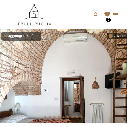
TRULLIPUGLIA.C
Search
0
I migliori Trulli in Puglia, Italia
Aggiungi ai preferiti
Copyright