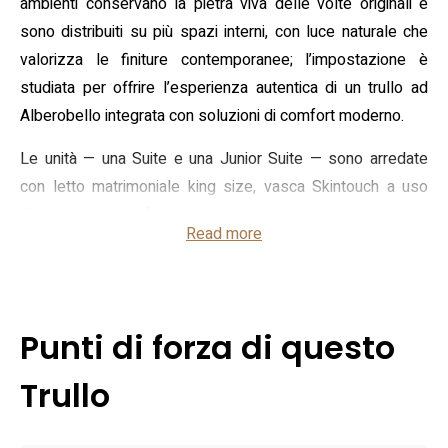
ambienti conservano la pietra viva delle volte originali e
sono distribuiti su più spazi interni, con luce naturale che
valorizza le finiture contemporanee; l’impostazione è
studiata per offrire l’esperienza autentica di un trullo ad
Alberobello integrata con soluzioni di comfort moderno.
Le unità — una Suite e una Junior Suite — sono arredate
con letto matrimoniale king size, vasca Skintouch a uso
rilassante (con funzione idromassaggio segnalata in
Read more
alcune tipologie), postazione beauty e set cortesia. La
cucina è completa di piano a induzione, macchina
Nespresso, microonde e stoviglie; riscaldamento a
pavimento, aria condizionata e camino a bioetanolo
Punti di forza di questo
consentono il controllo climatico in ogni stagione.
Completano la dotazione smart TV, sistema audio,
Trullo
cassaforte, Wi‑Fi e un’area esterna ideale per colazione o
aperitivo; nella Junior Suite è previsto anche un servizio di