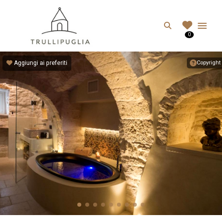
TRULLIPUGLIA.C
Search
0
I migliori Trulli in Puglia, Italia
Aggiungi ai preferiti
Copyright