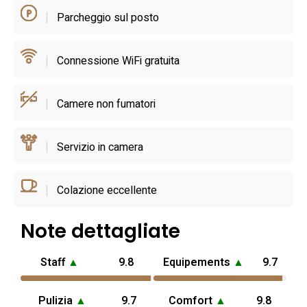
check‑in automatico.
Parcheggio sul posto
La struttura è riservata agli adulti: non sono ammessi
Connessione WiFi gratuita
bambini né animali, scelta che contribuisce a un’atmosfera
tranquilla. La posizione facilita le visite a piedi ai celebri
trulli di Alberobello e permette escursioni rapide nella
Camere non fumatori
Valle d’Itria e nei borghi vicini; la collocazione è pratica per
chi desidera esplorare i percorsi locali. Per pianificare il
Servizio in camera
soggiorno è opportuno verificare anticipatamente
disponibilità e servizi aggiuntivi, soprattutto nei periodi di
Colazione eccellente
maggiore afflusso turistico.
Note dettagliate
Staff
▲
9.8
Equipements
▲
9.7
Pulizia
▲
9.7
Comfort
▲
9.8