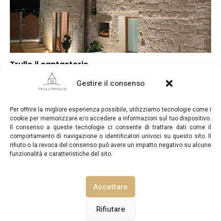
Trullo il cantastorie
▼
Punteggio globale
Gestire il consenso
–
Posizione
–
Rapporto qualità/prezzo
Per offrire la migliore esperienza possibile, utilizziamo tecnologie come i
cookie per memorizzare e/o accedere a informazioni sul tuo dispositivo.
Il consenso a queste tecnologie ci consente di trattare dati come il
comportamento di navigazione o identificatori univoci su questo sito. Il
rifiuto o la revoca del consenso può avere un impatto negativo su alcune
funzionalità e caratteristiche del sito.
TrulliPuglia.com © Copyright 2026. Tutti i diritti riservati.
Accettare
NOTE LEGALI
INFORMATIVA SULLA PRIVACY
Rifiutare