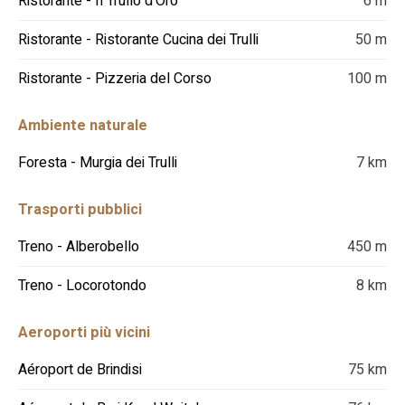
Ristorante - Il Trullo d'Oro
6 m
Ristorante - Ristorante Cucina dei Trulli
50 m
Ristorante - Pizzeria del Corso
100 m
Ambiente naturale
Foresta - Murgia dei Trulli
7 km
Trasporti pubblici
Treno - Alberobello
450 m
Treno - Locorotondo
8 km
Aeroporti più vicini
Aéroport de Brindisi
75 km