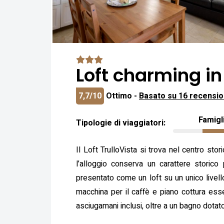
Loft charming in
7,7/10
Ottimo -
Basato su 16 recensio
Famigl
Tipologie di viaggiatori:
Il Loft TrulloVista si trova nel centro st
l’alloggio conserva un carattere storic
presentato come un loft su un unico livel
macchina per il caffè e piano cottura ess
asciugamani inclusi, oltre a un bagno dotato