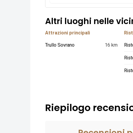
Altri luoghi nelle vic
Attrazioni principali
Rist
Trullo Sovrano
16 km
Rist
Rist
Riepilogo recensio
Recensioni p