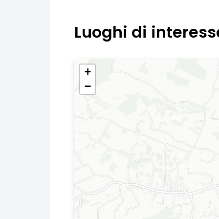
Luoghi di interess
+
−