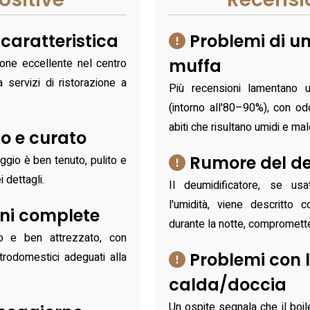
 caratteristica
Problemi di um
muffa
ione eccellente nel centro
 a servizi di ristorazione a
Più recensioni lamentano un
(intorno all'80–90%), con o
abiti che risultano umidi e ma
o e curato
Rumore del de
ggio è ben tenuto, pulito e
 dettagli.
Il deumidificatore, se us
l'umidità, viene descritto
ni complete
durante la notte, compromett
o e ben attrezzato, con
Problemi con 
trodomestici adeguati alla
calda/doccia
Un ospite segnala che il boile