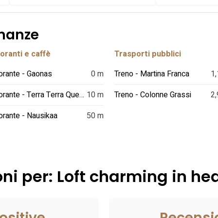
inanze
oranti e caffè
Trasporti pubblici
orante - Gaonas
0 m
Treno - Martina Franca
1,
Ristorante - Terra Terra Questione di Radici
10 m
Treno - Colonne Grassi
2,
orante - Nausikaa
50 m
ni per: Loft charming in he
ositive
Recensi