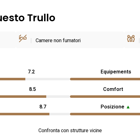
uesto Trullo
Camere non fumatori
7.2
Equipements
8.5
Comfort
8.7
Posizione
▲
Confronta con strutture vicine