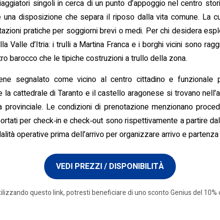
ggiatori singoli in cerca di un punto d’appoggio nel centro stor
e una disposizione che separa il riposo dalla vita comune. La c
zioni pratiche per soggiorni brevi o medi. Per chi desidera esplorar
lla Valle d’Itria: i trulli a Martina Franca e i borghi vicini sono r
ro barocco che le tipiche costruzioni a trullo della zona.
 viene segnalato come vicino al centro cittadino e funzionale
me la cattedrale di Taranto e il castello aragonese si trovano nell
a provinciale. Le condizioni di prenotazione menzionano proced
iportati per check‑in e check‑out sono rispettivamente a partire da
alità operative prima dell’arrivo per organizzare arrivo e partenza
VEDI PREZZI / DISPONIBILITÀ
tilizzando questo link, potresti beneficiare di uno sconto Genius del 10% o