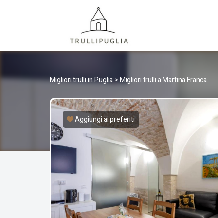
TRULLI
I migliori Trulli in Puglia, Italia
Migliori trulli in Puglia
>
Migliori trulli a Martina Franca
Aggiungi ai preferiti