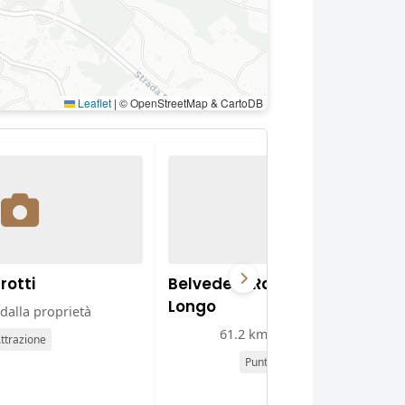
Leaflet
|
© OpenStreetMap & CartoDB
rotti
Belvedere Raffaele Giura
Longo
dalla proprietà
61.2 km dalla proprietà
ttrazione
Punto panoramico