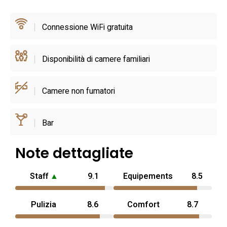
e kit di cortesia in bagno che mirano a rendere il soggiorno
indipendente e comodo.
Connessione WiFi gratuita
La posizione favorisce esplorazioni a piedi dei trulli di
Disponibilità di camere familiari
Alberobello: il centro storico con i trulli più noti è facilmente
raggiungibile e la collocazione lungo una strada tranquilla
rende semplice pianificare visite ai monumenti locali,
Camere non fumatori
ristoranti e botteghe tipiche. Questa casa vacanze è
pensata per chi cerca l’esperienza di dormire in un trullo ad
Bar
Alberobello mantenendo standard contemporanei; per
esigenze pratiche e conferme sugli orari di arrivo o servizi
Note dettagliate
supplementari è consigliabile contattare direttamente la
struttura prima del viaggio.
Staff
▲
9.1
Equipements
8.5
Pulizia
8.6
Comfort
8.7