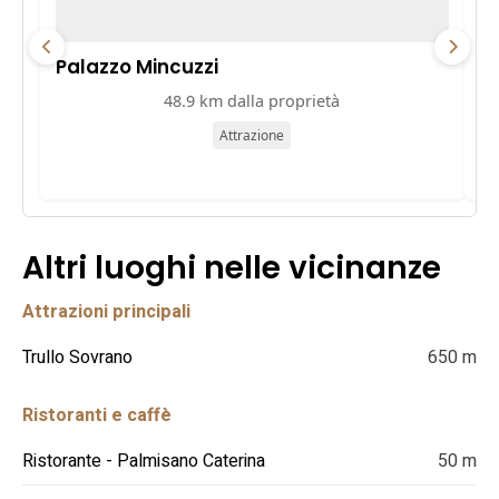
Palazzo Mincuzzi
Pa
48.9 km dalla proprietà
Attrazione
Altri luoghi nelle vicinanze
Attrazioni principali
Trullo Sovrano
650 m
Ristoranti e caffè
Ristorante - Palmisano Caterina
50 m