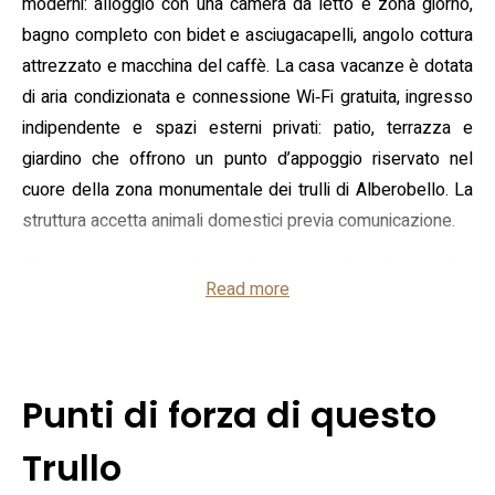
moderni: alloggio con una camera da letto e zona giorno,
bagno completo con bidet e asciugacapelli, angolo cottura
attrezzato e macchina del caffè. La casa vacanze è dotata
di aria condizionata e connessione Wi‑Fi gratuita, ingresso
indipendente e spazi esterni privati: patio, terrazza e
giardino che offrono un punto d’appoggio riservato nel
cuore della zona monumentale dei trulli di Alberobello. La
struttura accetta animali domestici previa comunicazione.
Gli interni conservano l’atmosfera tipica del trullo con volte
Read more
a cono e finiture essenziali; i pavimenti sono in piastrelle o
marmo a seconda degli ambienti e l’arredamento predilige
soluzioni funzionali per coppie o piccoli nuclei familiari. Il
soggiorno dispone di divano letto e tavolo da pranzo,
Punti di forza di questo
mentre l’unità a piano terra facilita l’accesso diretto allo
spazio esterno attrezzato con mobili da esterno per pranzi
Trullo
all’aperto. Sono presenti servizi pratici come frigorifero, TV