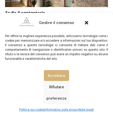
Trullo il cantastorie
▼
Punteggio globale
Gestire il consenso
–
Posizione
–
Rapporto qualità/prezzo
Per offrire la migliore esperienza possibile, utilizziamo tecnologie come i
cookie per memorizzare e/o accedere a informazioni sul tuo dispositivo.
Il consenso a queste tecnologie ci consente di trattare dati come il
comportamento di navigazione o identificatori univoci su questo sito. Il
rifiuto o la revoca del consenso può avere un impatto negativo su alcune
funzionalità e caratteristiche del sito.
TrulliPuglia.com © Copyright 2026. Tutti i diritti riservati.
Accettare
NOTE LEGALI
INFORMATIVA SULLA PRIVACY
Rifiutare
preferenze
POLITICA SUI COOKIE (UE)
CONTATTACI
Vedi prezzi / disponibilità
Politica sui cookie
Informativa sulla privacy
Note legali