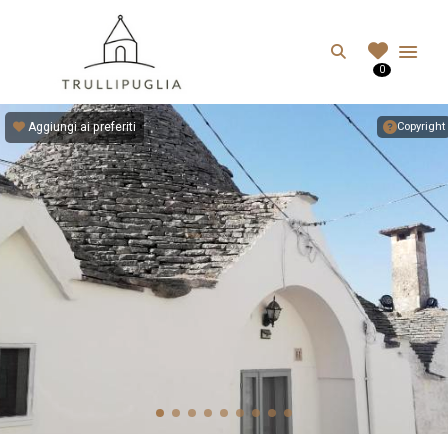
TRULLIPUGLIA.C
Search
0
I migliori Trulli in Puglia, Italia
Aggiungi ai preferiti
Copyright