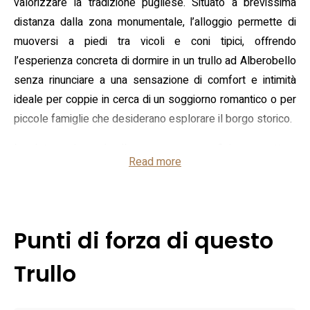
valorizzare la tradizione pugliese. Situato a brevissima
distanza dalla zona monumentale, l’alloggio permette di
muoversi a piedi tra vicoli e coni tipici, offrendo
l’esperienza concreta di dormire in un trullo ad Alberobello
senza rinunciare a una sensazione di comfort e intimità
ideale per coppie in cerca di un soggiorno romantico o per
piccole famiglie che desiderano esplorare il borgo storico.
La sistemazione si sviluppa su una superficie compatta e
Read more
ben organizzata: due camere matrimoniali, una zona giorno
con divano letto e un bagno spazioso dotato di seduta e
doccia a effetto cascata. Tra i servizi presenti figurano aria
condizionata, connessione Wi‑Fi gratuita, televisore a
Punti di forza di questo
schermo piatto, minibar e asciugacapelli; la casa è non
fumatori e dispone di un posto auto gratuito riservato agli
Trullo
ospiti, caratteristica particolarmente comoda vista la
posizione centrale vicino ai trulli di Alberobello.