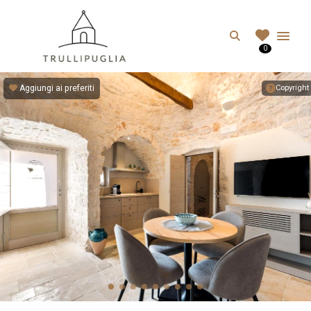
TRULLIPUGLIA.C
Search
0
I migliori Trulli in Puglia, Italia
Aggiungi ai preferiti
Copyright