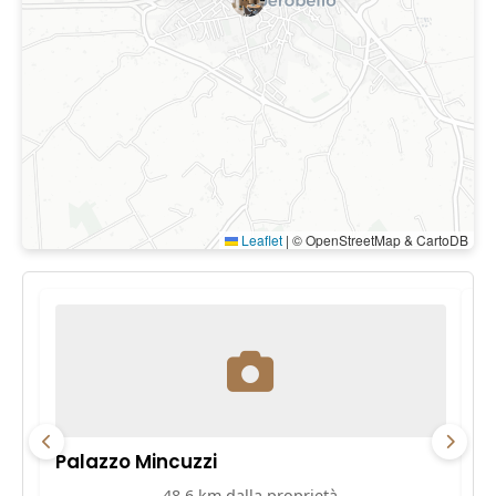
Leaflet
|
© OpenStreetMap & CartoDB
Palazzo Mincuzzi
Pa
48.6 km dalla proprietà