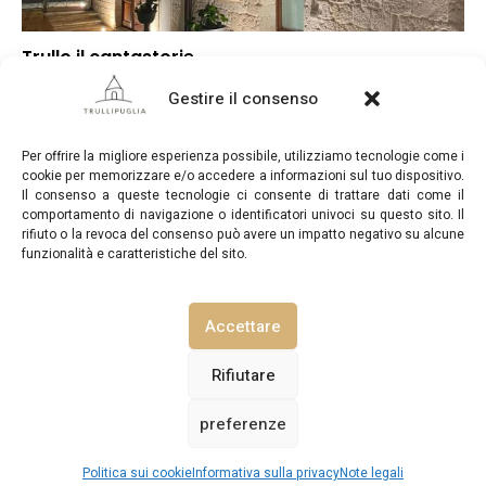
Trullo il cantastorie
▼
Punteggio globale
Gestire il consenso
–
Posizione
–
Rapporto qualità/prezzo
Per offrire la migliore esperienza possibile, utilizziamo tecnologie come i
cookie per memorizzare e/o accedere a informazioni sul tuo dispositivo.
Il consenso a queste tecnologie ci consente di trattare dati come il
comportamento di navigazione o identificatori univoci su questo sito. Il
rifiuto o la revoca del consenso può avere un impatto negativo su alcune
funzionalità e caratteristiche del sito.
TrulliPuglia.com © Copyright 2026. Tutti i diritti riservati.
Accettare
NOTE LEGALI
INFORMATIVA SULLA PRIVACY
Rifiutare
preferenze
POLITICA SUI COOKIE (UE)
CONTATTACI
Vedi prezzi / disponibilità
Politica sui cookie
Informativa sulla privacy
Note legali