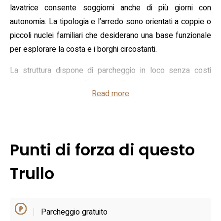
lavatrice consente soggiorni anche di più giorni con
autonomia. La tipologia e l’arredo sono orientati a coppie o
piccoli nuclei familiari che desiderano una base funzionale
per esplorare la costa e i borghi circostanti.
La struttura dispone di parcheggio in loco senza costi
aggiuntivi ed è pet‑friendly, informazione utile per chi
Read more
viaggia con animali. Gli orari standard prevedono il check‑in
a partire dalle 15:00 e il check‑out entro le 11:00; eventuali
richieste particolari vengono gestite dal gestore.
L’appartamento include elettrodomestici essenziali,
Punti di forza di questo
possibilità di preparare pasti in autonomia e spazi
soggiorno che favoriscono un soggiorno rilassato dopo
Trullo
escursioni giornaliere.
Posizionata a breve distanza dal centro cittadino e
Parcheggio gratuito
comoda per raggiungere sia la costa che l’entroterra, la