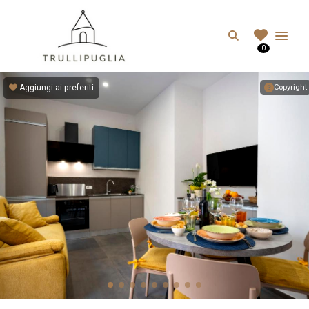
TRULLIPUGLIA.C
Search
0
I migliori Trulli in Puglia, Italia
Aggiungi ai preferiti
Copyright