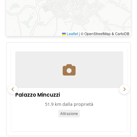
Leaflet
|
© OpenStreetMap & CartoDB
Palazzo Mincuzzi
Pa
51.9 km dalla proprietà
Attrazione