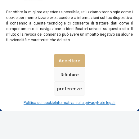
Per offrire la migliore esperienza possibile, utilizziamo tecnologie come i
cookie per memorizzare e/o accedere a informazioni sul tuo dispositivo.
Il consenso a queste tecnologie ci consente di trattare dati come il
comportamento di navigazione o identificatori univoci su questo sito. Il
rifiuto o la revoca del consenso può avere un impatto negativo su alcune
funzionalità e caratteristiche del sito.
Accettare
Tenuta Guarini Trulli On Selva Di Fasano – Happy
Rentals
Rifiutare
▼
Punteggio globale
▲
Posizione
preferenze
▼
Rapporto qualità/prezzo
Vedi prezzi / disponibilità
Politica sui cookie
Informativa sulla privacy
Note legali