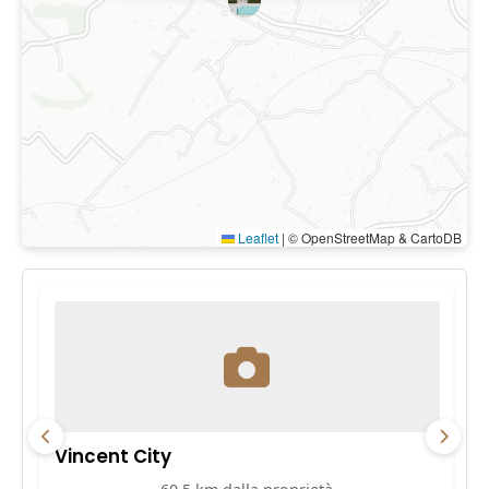
Leaflet
|
© OpenStreetMap & CartoDB
Vincent City
P