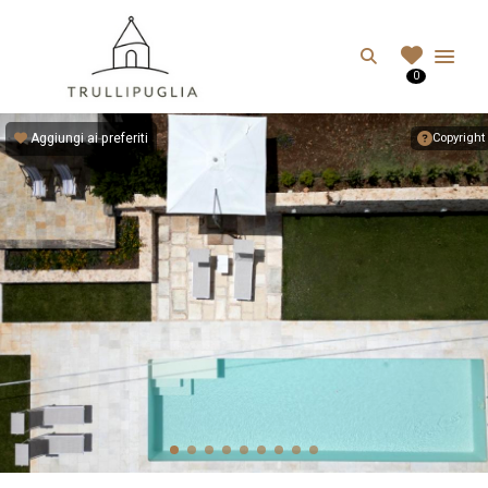
TRULLIPUGLIA.C
Search
0
I migliori Trulli in Puglia, Italia
Aggiungi ai preferiti
Copyright