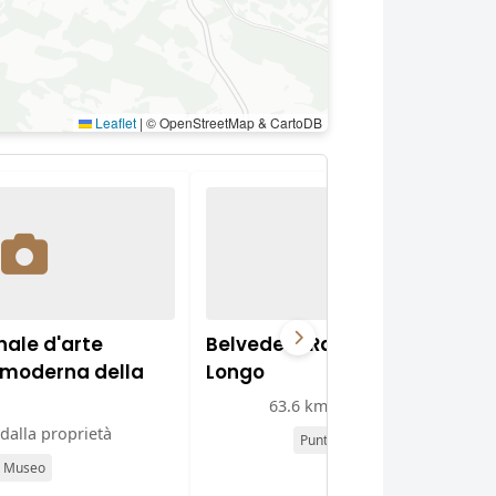
Leaflet
|
© OpenStreetMap & CartoDB
ale d'arte
Belvedere Raffaele Giura
 moderna della
Longo
63.6 km dalla proprietà
dalla proprietà
Punto panoramico
Museo