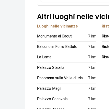
Altri luoghi nelle vic
Luoghi nelle vicinanze
Rist
Monumento ai Caduti
7 km
Rist
Balcone in Ferro Battuto
7 km
Rist
La Lama
7 km
Rist
Palazzo Stabile
7 km
Panorama sulla Valle d'Itria
7 km
Palazzo Magli
7 km
Palazzo Casavola
7 km