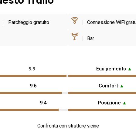
uesto Trullo
Parcheggio gratuito
Connessione WiFi gratu
Bar
9.9
Equipements
▲
9.6
Comfort
▲
9.4
Posizione
▲
Confronta con strutture vicine