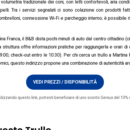
volumetria tradizionale dei coni, con letti confortevoli, aria condiz
lli. Tra i servizi segnalati ci sono colazione con prodotti fatti
 e ombrelloni, connessione Wi‑Fi e parcheggio interno; è possibile 
a Franca, il B&B dista pochi minuti di auto dal centro cittadino (c
La struttura offre informazioni pratiche per raggiungerla e orari di 
:00; check‑out entro le 10:30). Per chi cerca un trullo a Martina
nomici, questo indirizzo propone una combinazione di autenticità arc
VEDI PREZZI / DISPONIBILITÀ
tilizzando questo link, potresti beneficiare di uno sconto Genius del 10% o