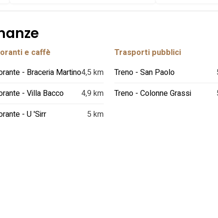
inanze
oranti e caffè
Trasporti pubblici
orante - Braceria Martino
4,5 km
Treno - San Paolo
orante - Villa Bacco
4,9 km
Treno - Colonne Grassi
orante - U 'Sirr
5 km