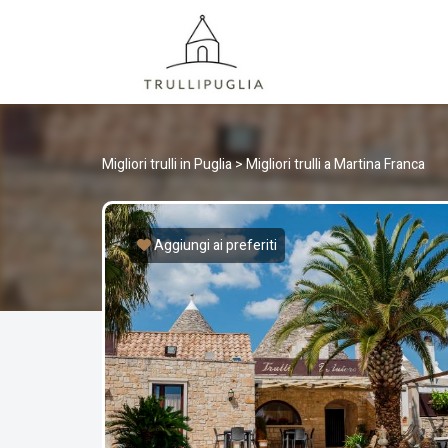
TRULLI
I migliori Trulli in Puglia, Italia
Migliori trulli in Puglia
>
Migliori trulli a Martina Franca
Aggiungi ai preferiti