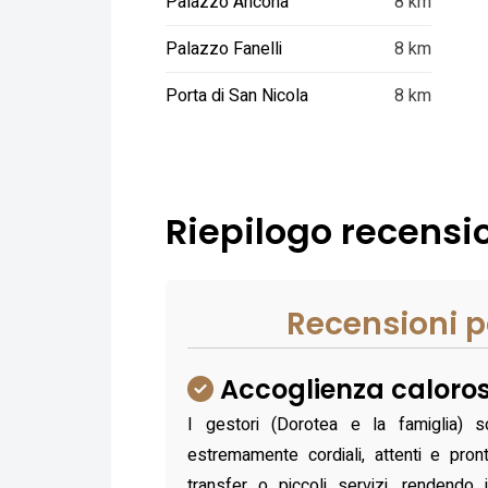
Palazzo Ancona
8 km
Palazzo Fanelli
8 km
Porta di San Nicola
8 km
Riepilogo recensio
Recensioni p
Accoglienza caloros
I gestori (Dorotea e la famiglia) 
estremamente cordiali, attenti e pront
transfer o piccoli servizi, rendendo