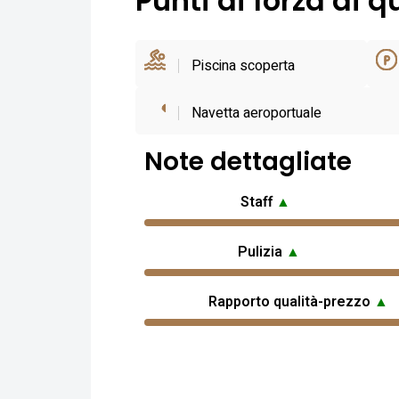
Punti di forza di q
Piscina scoperta
Navetta aeroportuale
Note dettagliate
Staff
▲
Pulizia
▲
Rapporto qualità-prezzo
▲