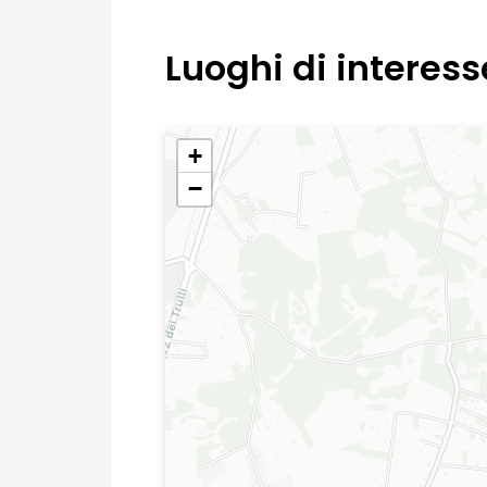
Luoghi di interess
+
−