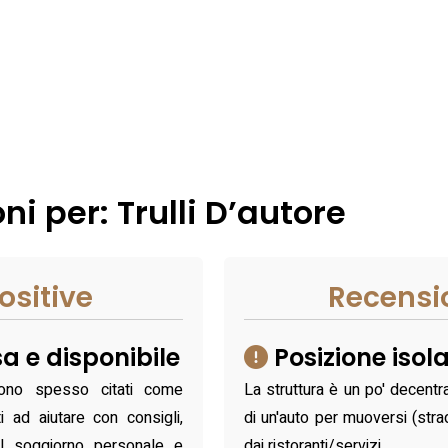
ni per: Trulli D’autore
ositive
Recensi
a e disponibile
Posizione isol
sono spesso citati come
La struttura è un po' decentra
i ad aiutare con consigli,
di un'auto per muoversi (strad
 il soggiorno personale e
dai ristoranti/servizi.