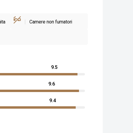
ita
Camere non fumatori
9.5
9.6
9.4