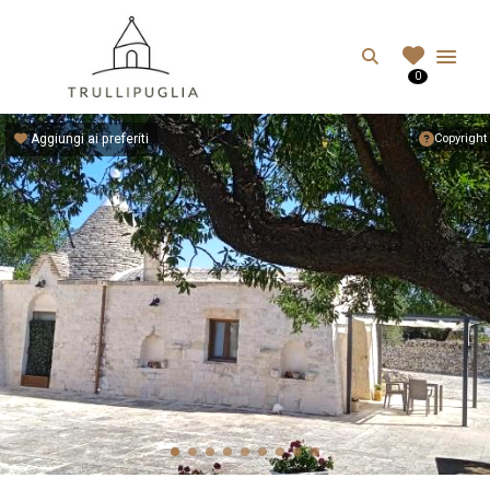
TRULLIPUGLIA.C
Search
0
I migliori Trulli in Puglia, Italia
Aggiungi ai preferiti
Copyright