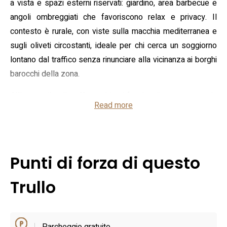
a vista e spazi esterni riservati: giardino, area barbecue e
angoli ombreggiati che favoriscono relax e privacy. Il
contesto è rurale, con viste sulla macchia mediterranea e
sugli oliveti circostanti, ideale per chi cerca un soggiorno
lontano dal traffico senza rinunciare alla vicinanza ai borghi
barocchi della zona.
All'interno il trullo offre ambienti funzionali: una camera da
Read more
letto, soggiorno con divano letto, cucina attrezzata
(frigorifero, macchina per il caffè, lavastoviglie) e un bagno
con doccia. L'alloggio è climatizzato e dispone di
connessione Wi‑Fi, lavatrice e televisione a schermo piatto;
Punti di forza di questo
la metratura dichiarata è di circa 72 m², sufficienti per una
coppia o una famiglia con bambini. Il parcheggio privato in
Trullo
loco facilita l'arrivo in autonomia; alcune unità prevedono
anche aree comuni e servizi di ristorazione nei pressi della
proprietà.