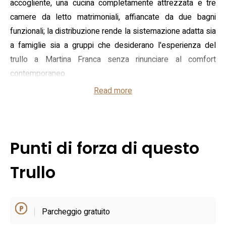
accogliente, una cucina completamente attrezzata e tre
camere da letto matrimoniali, affiancate da due bagni
funzionali; la distribuzione rende la sistemazione adatta sia
a famiglie sia a gruppi che desiderano l'esperienza del
trullo a Martina Franca senza rinunciare al comfort
contemporaneo.
Read more
Gli spazi esterni sono pensati per vivere il paesaggio
pugliese: giardino privato con zone pranzo all'aperto e
barbecue, diverse aree di soggiorno esterno e parcheggio
privato in loco. La struttura offre servizi pratici per
Punti di forza di questo
soggiorni medi e lunghi, tra cui connessione Wi‑Fi
disponibile in tutta la proprietà, lavatrice, e una cucina
Trullo
completa di elettrodomestici; è inoltre pet‑friendly,
caratteristica utile per chi viaggia con animali. L'atmosfera
unisce l'intimità tipica dei trulli a Martina Franca con
Parcheggio gratuito
dotazioni utili per una vacanza autonoma.