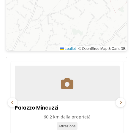
Leaflet
|
© OpenStreetMap & CartoDB
Palazzo Mincuzzi
Pa
60.2 km dalla proprietà
Attrazione