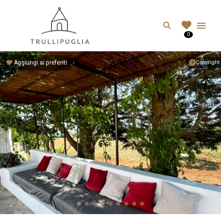
TRULLIPUGLIA.C
Search
0
I migliori Trulli in Puglia, Italia
Aggiungi ai preferiti
Copyright