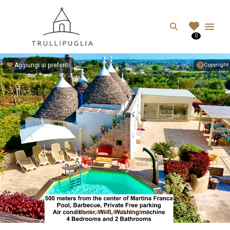
TRULLIPUGLIA.C
Search
0
I migliori Trulli in Puglia, Italia
Aggiungi ai preferiti
Copyright