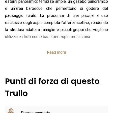
esterni panoramici: terrazze ampie, un gazebo panoramico
e un'area barbecue che permettono di godere del
paesaggio rurale. La presenza di una piscina a uso
esclusivo degli ospiti completa l'offerta ricettiva, rendendo
la struttura adatta a famiglie e piccoli gruppi che vogliono
utilizzare i trulli come base per esplorare la zona.
Gli alloggi sono configurati come soluzioni indipendenti con
Read more
angolo cottura attrezzato, biancheria fornita e servizi
essenziali come aria condizionata e connessione Wi‑Fi; le
pulizie finali sono incluse nelle condizioni indicate. La
gestione segnala orari di check‑in e check‑out organizzati
Punti di forza di questo
per facilitare gli arrivi e offre la possibilità di organizzare
trasferimenti con autista verso aeroporti e stazioni. Gli
Trullo
spazi esterni comprendono soluzioni per il relax e per
piccoli eventi privati, con parcheggio interno e aree verdi
curate per le attività all'aperto.