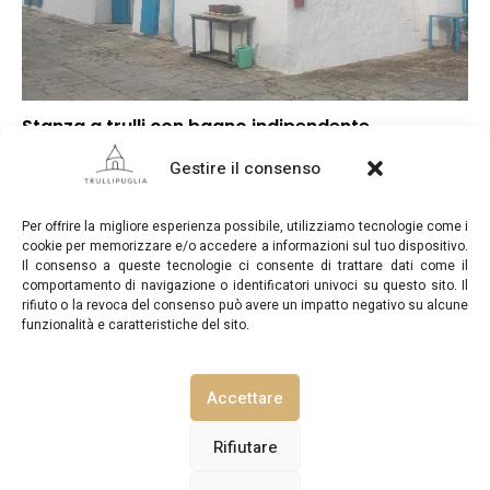
Stanza a trulli con bagno indipendente
▼
Punteggio globale
Gestire il consenso
▼
Posizione
▼
Rapporto qualità/prezzo
Per offrire la migliore esperienza possibile, utilizziamo tecnologie come i
cookie per memorizzare e/o accedere a informazioni sul tuo dispositivo.
Il consenso a queste tecnologie ci consente di trattare dati come il
comportamento di navigazione o identificatori univoci su questo sito. Il
rifiuto o la revoca del consenso può avere un impatto negativo su alcune
funzionalità e caratteristiche del sito.
TrulliPuglia.com © Copyright 2026. Tutti i diritti riservati.
Accettare
NOTE LEGALI
INFORMATIVA SULLA PRIVACY
Rifiutare