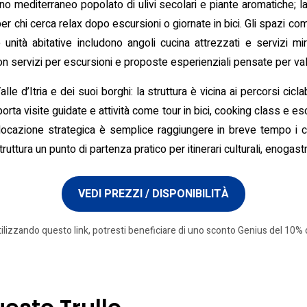
rdino mediterraneo popolato di ulivi secolari e piante aromatiche;
er chi cerca relax dopo escursioni o giornate in bici. Gli spazi c
e unità abitative includono angoli cucina attrezzati e servizi m
con servizi per escursioni e proposte esperienziali pensate per valor
lle d’Itria e dei suoi borghi: la struttura è vicina ai percorsi cicl
rta visite guidate e attività come tour in bici, cooking class e esc
llocazione strategica è semplice raggiungere in breve tempo i cen
ruttura un punto di partenza pratico per itinerari culturali, enogast
VEDI PREZZI / DISPONIBILITÀ
tilizzando questo link, potresti beneficiare di uno sconto Genius del 10% o