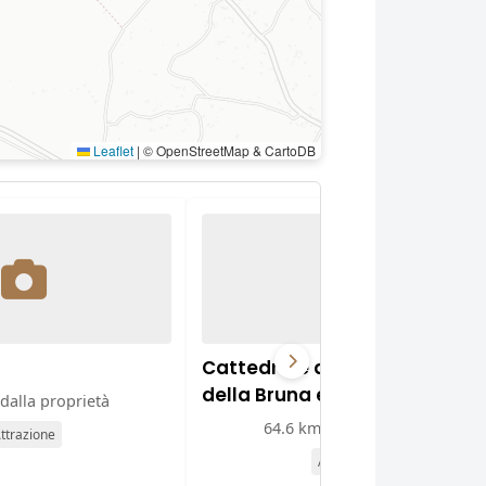
Leaflet
|
© OpenStreetMap & CartoDB
Cattedrale della Madonna
della Bruna e di Sant'Eustach
dalla proprietà
64.6 km dalla proprietà
ttrazione
Attrazione