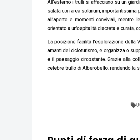
All’esterno i trulli si affacciano su un gia
salata con area solarium, importantissima p
all’aperto e momenti conviviali, mentre l
orientato a un’ospitalità discreta e curata, 
La posizione facilita l’esplorazione della Va
amanti del cicloturismo, e organizza o suppo
e il paesaggio circostante. Grazie alla co
celebre trullo di Alberobello, rendendo la st
U