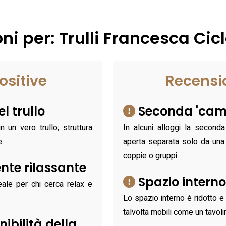
ni per: Trulli Francesca Cic
ositive
Recensi
l trullo
Seconda 'came
 un vero trullo; struttura
In alcuni alloggi la second
e.
aperta separata solo da una 
coppie o gruppi.
nte rilassante
Spazio interno
eale per chi cerca relax e
Lo spazio interno è ridotto 
talvolta mobili come un tavoli
ibilità della