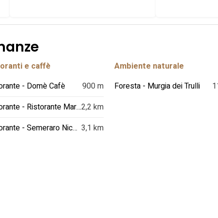
inanze
oranti e caffè
Ambiente naturale
orante - Domè Cafè
900 m
Foresta - Murgia dei Trulli
1
Ristorante - Ristorante Marco's
2,2 km
Ristorante - Semeraro Nicola
3,1 km