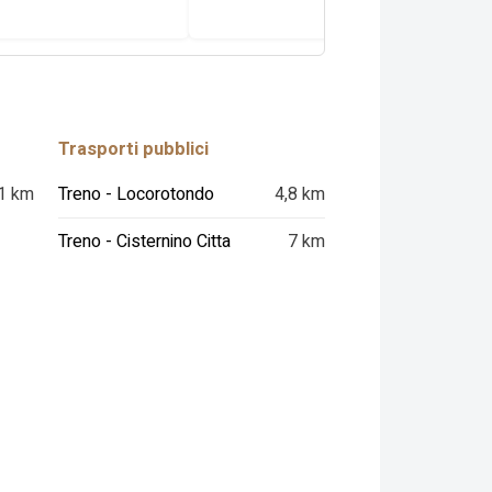
Trasporti pubblici
1 km
Treno - Locorotondo
4,8 km
Treno - Cisternino Citta
7 km