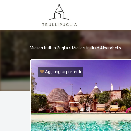
TRULLI
I migliori Trulli in Puglia, Italia
Migliori trulli in Puglia
>
Migliori trulli ad Alberobello
Aggiungi ai preferiti