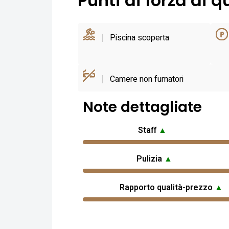
Punti di forza di q
Piscina scoperta
Camere non fumatori
Note dettagliate
Staff
▲
Pulizia
▲
Rapporto qualità-prezzo
▲