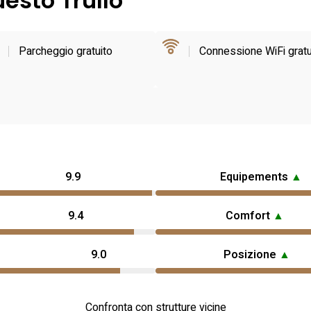
uesto Trullo
Parcheggio gratuito
Connessione WiFi gratu
9.9
Equipements
▲
9.4
Comfort
▲
9.0
Posizione
▲
Confronta con strutture vicine