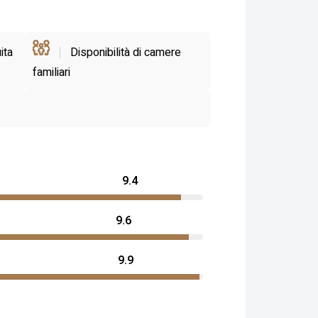
ita
Disponibilità di camere
familiari
9.4
9.6
9.9