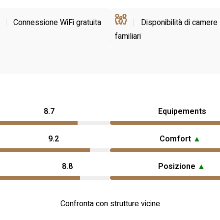
Connessione WiFi gratuita
Disponibilità di camere
familiari
8.7
Equipements
9.2
Comfort
▲
8.8
Posizione
▲
Confronta con strutture vicine