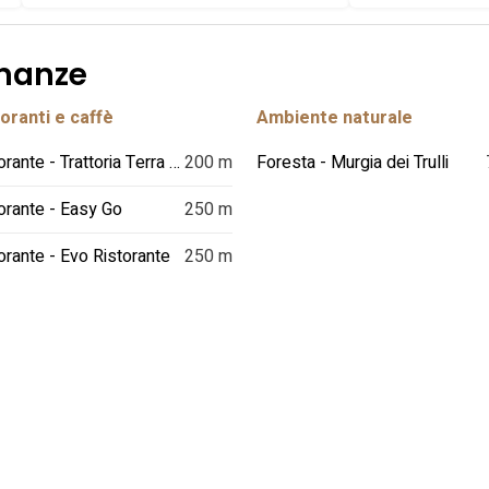
inanze
oranti e caffè
Ambiente naturale
Ristorante - Trattoria Terra Madre
200 m
Foresta - Murgia dei Trulli
orante - Easy Go
250 m
orante - Evo Ristorante
250 m