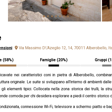
e
ensioni
Via Massimo D\'Azeglio 12, 14, 70011 Alberobello, Ita
e (58%)
Famiglie (20%)
Gruppi (
cavate nei caratteristici coni in pietra di Alberobello, combinand
ttura originale. Le suite si sviluppano all'interno di ambienti dalle 
i elementi tipici. Collocata nella zona storica dei trulli, la str
a rende comoda per chi desidera esplorare a piedi il centro storico 
ndizionata, connessione Wi‑Fi, televisore a schermo piatto e bagn