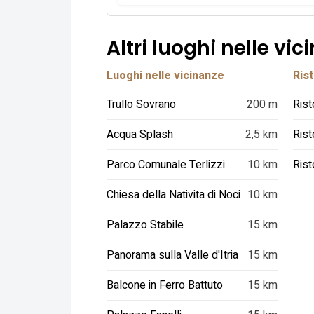
Altri luoghi nelle vic
Luoghi nelle vicinanze
Rist
Trullo Sovrano
200 m
Acqua Splash
2,5 km
Rist
Parco Comunale Terlizzi
10 km
Rist
Chiesa della Nativita di Noci
10 km
Palazzo Stabile
15 km
Panorama sulla Valle d'Itria
15 km
Balcone in Ferro Battuto
15 km