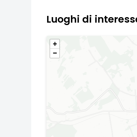
Luoghi di interess
+
−