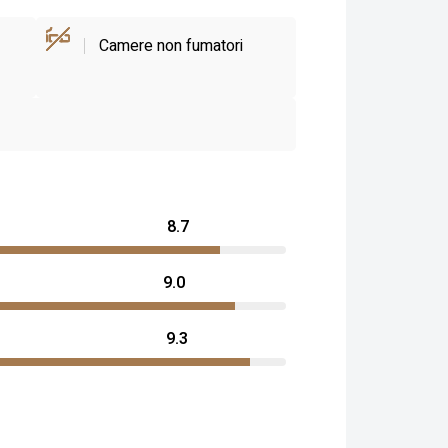
Camere non fumatori
8.7
9.0
9.3