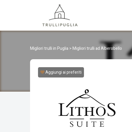
TRULLI
I migliori Trulli in Puglia, Italia
Migliori trulli in Puglia
>
Migliori trulli ad Alberobello
Aggiungi ai preferiti