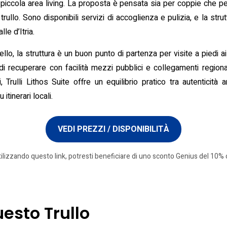
piccola area living. La proposta è pensata sia per coppie che per
ullo. Sono disponibili servizi di accoglienza e pulizia, e la stru
le d’Itria.
llo, la struttura è un buon punto di partenza per visite a piedi a
 di recuperare con facilità mezzi pubblici e collegamenti regional
rulli Lithos Suite offre un equilibrio pratico tra autenticità ar
itinerari locali.
VEDI PREZZI / DISPONIBILITÀ
tilizzando questo link, potresti beneficiare di uno sconto Genius del 10% o
uesto Trullo