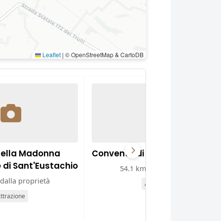
Leaflet
|
© OpenStreetMap & CartoDB
della Madonna
Convento di Sant'Agostino
e di Sant'Eustachio
54.1 km dalla proprietà
dalla proprietà
Attrazione
ttrazione