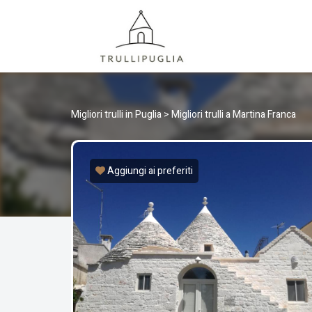
TRULLI
I migliori Trulli in Puglia, Italia
Migliori trulli in Puglia
>
Migliori trulli a Martina Franca
Aggiungi ai preferiti