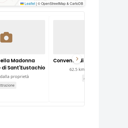
Leaflet
|
© OpenStreetMap & CartoDB
della Madonna
Convento di Sant'Agostino
e di Sant'Eustachio
62.5 km dalla proprietà
dalla proprietà
Attrazione
ttrazione