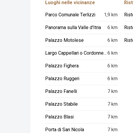
Luoghi nelle vicinanze
Rist
Parco Comunale Terlizzi
1,9 km
Panorama sulla Valle d'Itria
6 km
Rist
Palazzo Motolese
6 km
Largo Cappellari o Cordonnello
6 km
Palazzo Fighera
6 km
Palazzo Ruggeri
6 km
Palazzo Fanelli
7 km
Palazzo Stabile
7 km
Palazzo Blasi
7 km
Porta di San Nicola
7 km