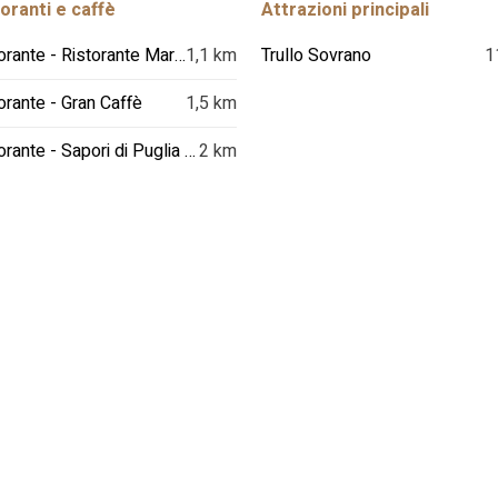
oranti e caffè
Attrazioni principali
Ristorante - Ristorante Marco's
1,1 km
Trullo Sovrano
1
orante - Gran Caffè
1,5 km
Ristorante - Sapori di Puglia & Dintorni di Di Nallo Michele
2 km