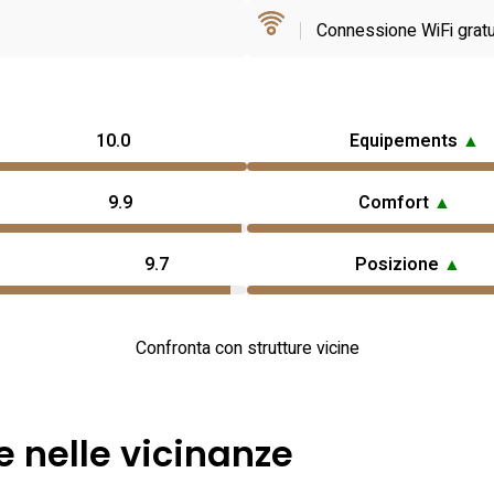
Connessione WiFi gratu
10.0
Equipements
▲
9.9
Comfort
▲
9.7
Posizione
▲
Confronta con strutture vicine
e nelle vicinanze