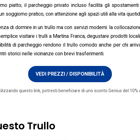
 piatto; il parcheggio privato incluso facilita gli spostamenti in
soggiorno pratico, con attenzione agli spazi utili alla vita quotidi
enza di dormire in un trullo ma con servizi moderni: la collocazio
 semplice visitare i trulli a Martina Franca, degustare prodotti local
ibilità di parcheggio rendono il trullo comodo anche per chi arriv
ri storici nelle vicinanze con brevi trasferimenti.
VEDI PREZZI / DISPONIBILITÀ
tilizzando questo link, potresti beneficiare di uno sconto Genius del 10% o
uesto Trullo