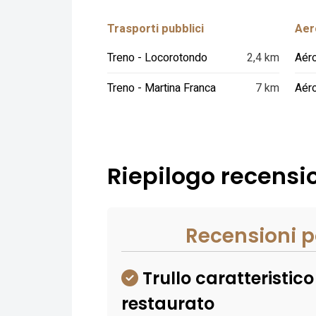
Trasporti pubblici
Aero
Treno - Locorotondo
2,4 km
Aéro
Treno - Martina Franca
7 km
Riepilogo recensio
Recensioni p
Trullo caratteristico
restaurato