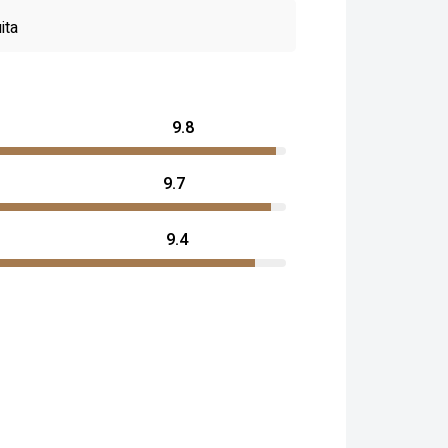
ita
9.8
9.7
9.4