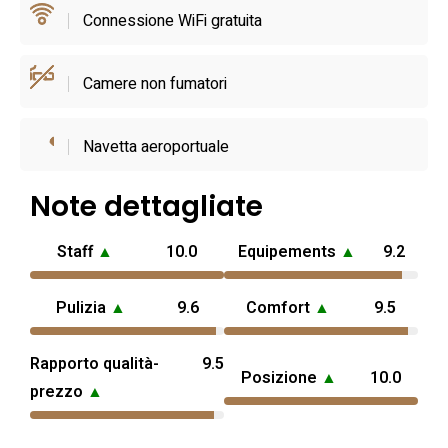
La struttura accoglie animali domestici e dispone di servizi
Connessione WiFi gratuita
pratici come parcheggio gratuito in loco e possibilità di
noleggio auto o biciclette tramite la reception, informazioni
Camere non fumatori
utili per pianificare visite nel territorio circostante.
Navetta aeroportuale
Note dettagliate
Staff
▲
10.0
Equipements
▲
9.2
Pulizia
▲
9.6
Comfort
▲
9.5
Rapporto qualità-
9.5
Posizione
▲
10.0
prezzo
▲