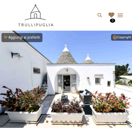
TRULLIPUGLIA.C
Search
0
I migliori Trulli in Puglia, Italia
Aggiungi ai preferiti
Copyright