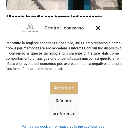
Alloggio in trullo con bagno indipendente
▼
Punteggio globale
Gestire il consenso
▼
Posizione
▼
Rapporto qualità/prezzo
Per offrire la migliore esperienza possibile, utilizziamo tecnologie come i
cookie per memorizzare e/o accedere a informazioni sul tuo dispositivo.
Il consenso a queste tecnologie ci consente di trattare dati come il
comportamento di navigazione o identificatori univoci su questo sito. Il
rifiuto o la revoca del consenso può avere un impatto negativo su alcune
funzionalità e caratteristiche del sito.
TrulliPuglia.com © Copyright 2026. Tutti i diritti riservati.
Accettare
NOTE LEGALI
INFORMATIVA SULLA PRIVACY
Rifiutare
preferenze
POLITICA SUI COOKIE (UE)
CONTATTACI
Vedi prezzi / disponibilità
Politica sui cookie
Informativa sulla privacy
Note legali