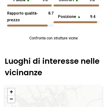
Pulizia
▲
9.6
Comfort
▲
9.8
Rapporto qualità-
8.7
Posizione
▲
9.4
prezzo
Confronta con strutture vicine
Luoghi di interesse nelle
vicinanze
+
−