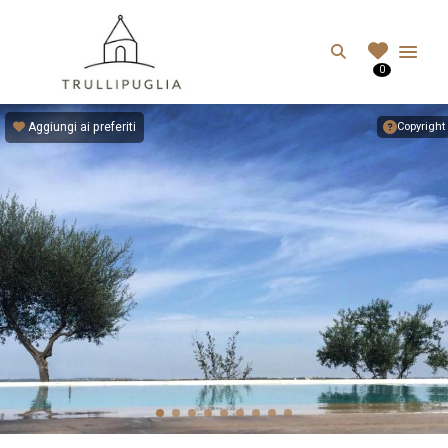
TRULLIPUGLIA.C
Search
0
I migliori Trulli in Puglia, Italia
Aggiungi ai preferiti
Copyright