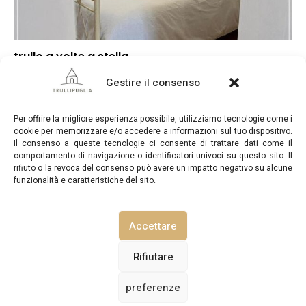
trullo a volte a stella
▲
Punteggio globale
Gestire il consenso
▲
Posizione
▲
Rapporto qualità/prezzo
Per offrire la migliore esperienza possibile, utilizziamo tecnologie come i
cookie per memorizzare e/o accedere a informazioni sul tuo dispositivo.
Il consenso a queste tecnologie ci consente di trattare dati come il
comportamento di navigazione o identificatori univoci su questo sito. Il
rifiuto o la revoca del consenso può avere un impatto negativo su alcune
funzionalità e caratteristiche del sito.
TrulliPuglia.com © Copyright 2026. Tutti i diritti riservati.
Accettare
NOTE LEGALI
INFORMATIVA SULLA PRIVACY
Rifiutare
preferenze
POLITICA SUI COOKIE (UE)
CONTATTACI