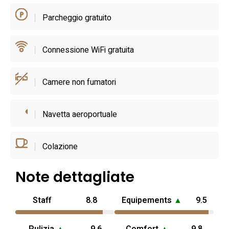
privilegiato materiali tipici e soluzioni che mantengono la
Parcheggio gratuito
forma originaria del trullo, adeguandone comfort e servizi
alle esigenze dei visitatori moderni.
Connessione WiFi gratuita
Camere non fumatori
Navetta aeroportuale
Colazione
Note dettagliate
Staff
8.8
Equipements
▲
9.5