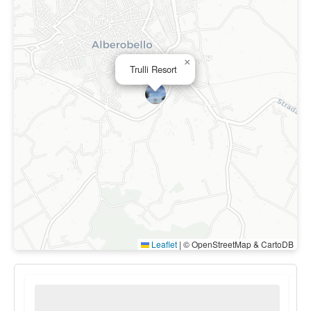
×
Trulli Resort
Leaflet
|
© OpenStreetMap & CartoDB