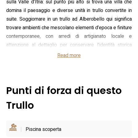
sulla Valle d’Itria: sul punto più alto si trova una villa che
domina il paesaggio e diverse unità in trullo convertite in
suite. Soggiornare in un trullo ad Alberobello qui significa
trovare ambienti che mescolano elementi d’epoca e finiture
contemporanee, con arredi di artigianato locale e
attenzione al dettaglio per conservare l’identità storica
delle costruzioni.
Read more
Le dotazioni comprendono una piscina a sfioro con
affaccio sul paese, un’area benessere e giardini percorribili
in ogni momento della giornata; sono inoltre presenti due
Punti di forza di questo
suite di tipo “imperiale” con caratteristiche e dimensioni
differenti. La posizione, posta a circa 450 metri di quota su
Trullo
un promontorio privato, garantisce privacy e tranquillità pur
restando a breve distanza dal centro storico: il borgo è
raggiungibile in pochi minuti a piedi o in auto e la stazione
Piscina scoperta
ferroviaria locale si trova nelle vicinanze. Il restauro ha