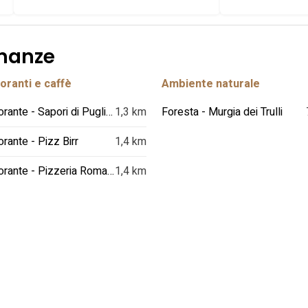
inanze
oranti e caffè
Ambiente naturale
Ristorante - Sapori di Puglia & Dintorni di Di Nallo Michele
1,3 km
Foresta - Murgia dei Trulli
orante - Pizz Birr
1,4 km
Ristorante - Pizzeria Romana
1,4 km