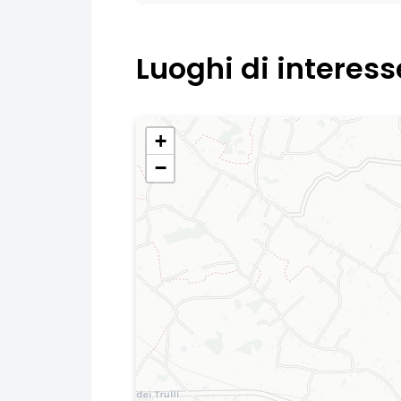
Luoghi di interess
+
−