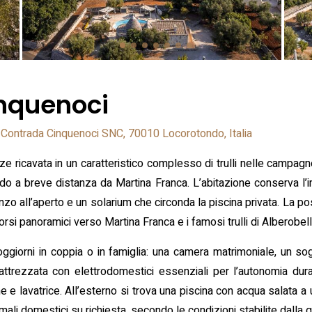
inquenoci
Contrada Cinquenoci SNC, 70010 Locorotondo, Italia
e ricavata in un caratteristico complesso di trulli nelle campag
ando a breve distanza da Martina Franca. L’abitazione conserva l’im
anzo all’aperto e un solarium che circonda la piscina privata. La 
rcorsi panoramici verso Martina Franca e i famosi trulli di Alberobell
soggiorni in coppia o in famiglia: una camera matrimoniale, un s
ttrezzata con elettrodomestici essenziali per l’autonomia dura
e e lavatrice. All’esterno si trova una piscina con acqua salata a
imali domestici su richiesta, secondo le condizioni stabilite dalla 