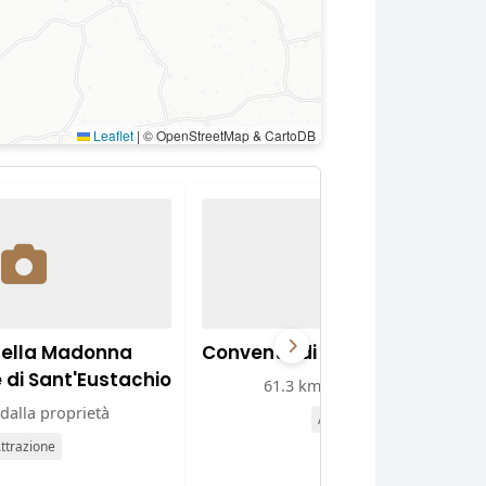
Leaflet
|
© OpenStreetMap & CartoDB
della Madonna
Convento di Sant'Agostino
e di Sant'Eustachio
61.3 km dalla proprietà
dalla proprietà
Attrazione
ttrazione