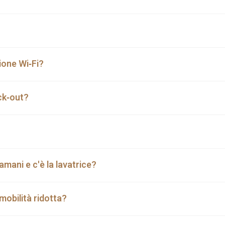
ione Wi‑Fi?
eck‑out?
mani e c'è la lavatrice?
mobilità ridotta?