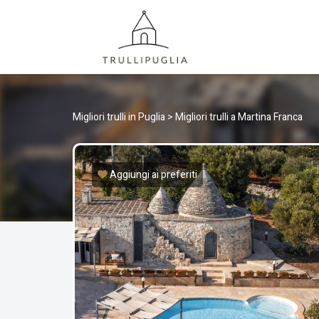
TRULLI
I migliori Trulli in Puglia, Italia
Migliori trulli in Puglia
>
Migliori trulli a Martina Franca
Aggiungi ai preferiti