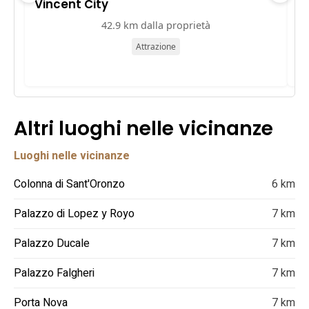
Vincent City
P
42.9 km dalla proprietà
Attrazione
Altri luoghi nelle vicinanze
Luoghi nelle vicinanze
Colonna di Sant'Oronzo
6 km
Palazzo di Lopez y Royo
7 km
Palazzo Ducale
7 km
Palazzo Falgheri
7 km
Porta Nova
7 km