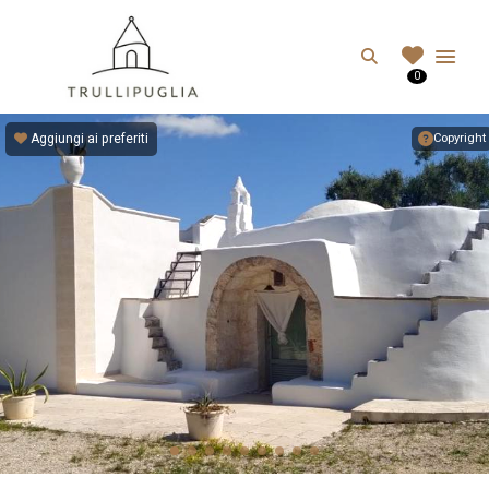
TRULLIPUGLIA.C
Search
0
I migliori Trulli in Puglia, Italia
Aggiungi ai preferiti
Copyright