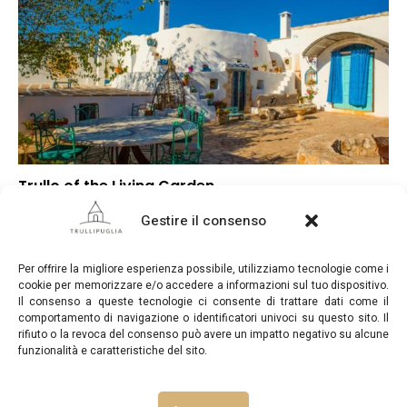
Trullo of the Living Garden
–
Punteggio globale
Gestire il consenso
–
Posizione
–
Rapporto qualità/prezzo
Per offrire la migliore esperienza possibile, utilizziamo tecnologie come i
cookie per memorizzare e/o accedere a informazioni sul tuo dispositivo.
Il consenso a queste tecnologie ci consente di trattare dati come il
comportamento di navigazione o identificatori univoci su questo sito. Il
rifiuto o la revoca del consenso può avere un impatto negativo su alcune
funzionalità e caratteristiche del sito.
TrulliPuglia.com © Copyright 2026. Tutti i diritti riservati.