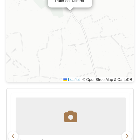
Trullo dai Mimmi
Leaflet
|
© OpenStreetMap & CartoDB