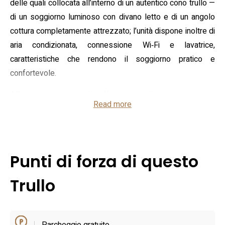
delle quali collocata all’interno di un autentico cono trullo —
di un soggiorno luminoso con divano letto e di un angolo
cottura completamente attrezzato; l’unità dispone inoltre di
aria condizionata, connessione Wi‑Fi e lavatrice,
caratteristiche che rendono il soggiorno pratico e
confortevole.
All’esterno la proprietà offre un giardino privato e una
Read more
terrazza attrezzata per pasti all’aperto, immersi in un
contesto dominato da uliveti e percorsi rurali: un ambiente
che facilita pause tranquille e attività all’aria aperta. Il trullo
è posizionato a pochi chilometri dal centro storico di
Punti di forza di questo
Ostuni, il che lo rende una base comoda per visitare i trulli a
Ostuni, i borghi della Valle d’Itria e le spiagge della costa
Trullo
adriatica nelle vicinanze; è previsto parcheggio in loco e la
struttura è pet friendly, utile per chi viaggia con animali.