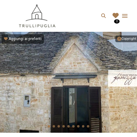
TRULLIPUGLIA.C
Search
0
I migliori Trulli in Puglia, Italia
Aggiungi ai preferiti
Copyright