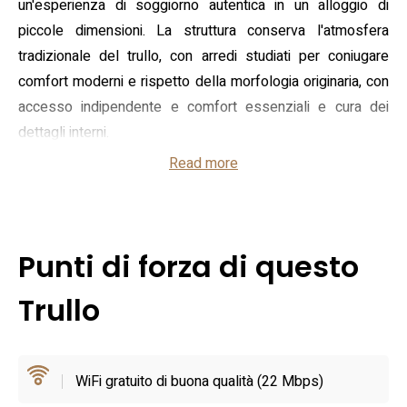
un'esperienza di soggiorno autentica in un alloggio di
piccole dimensioni. La struttura conserva l'atmosfera
tradizionale del trullo, con arredi studiati per coniugare
comfort moderni e rispetto della morfologia originaria, con
accesso indipendente e comfort essenziali e cura dei
dettagli interni.
Read more
All'interno si trova una zona giorno con angolo cottura
attrezzato, una camera da letto e un bagno completo; gli
spazi sono pensati per ospitare coppie o piccoli nuclei
familiari. Dotazioni come aria condizionata, riscaldamento,
Punti di forza di questo
connessione Wi‑Fi e biancheria inclusa sono segnalate
nelle schede ufficiali della struttura; la presenza di una
Trullo
piccola terrazza o giardino sul retro offre un'area esterna
riservata. La struttura è registrata e certificata dal Comune
di Alberobello, gestita da un host locale che cura
WiFi gratuito di buona qualità (22 Mbps)
l'accoglienza e il servizio.