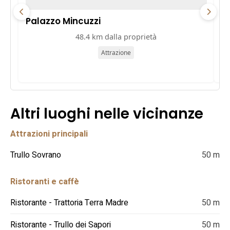
Palazzo Mincuzzi
Pa
48.4 km dalla proprietà
Attrazione
Altri luoghi nelle vicinanze
Attrazioni principali
Trullo Sovrano
50 m
Ristoranti e caffè
Ristorante - Trattoria Terra Madre
50 m
Ristorante - Trullo dei Sapori
50 m