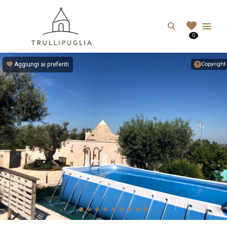
TRULLIPUGLIA.C
Search
0
I migliori Trulli in Puglia, Italia
Aggiungi ai preferiti
Copyright