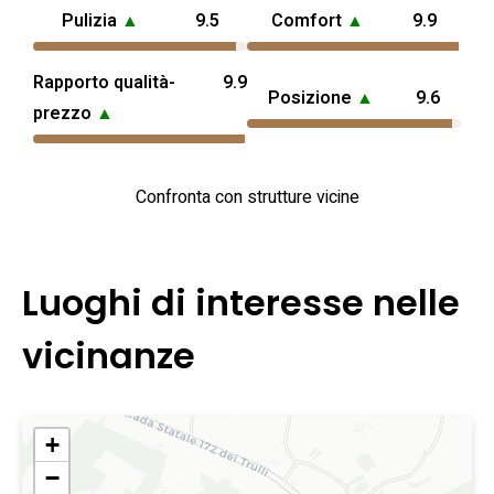
Pulizia
▲
9.5
Comfort
▲
9.9
Rapporto qualità-
9.9
Posizione
▲
9.6
prezzo
▲
Confronta con strutture vicine
Luoghi di interesse nelle
vicinanze
+
−