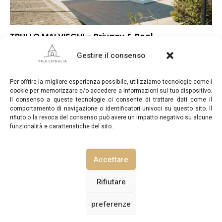
TRULLO MALVISCHI – Privacy & Pool
▼
Punteggio globale
Gestire il consenso
▼
Posizione
▲
Rapporto qualità/prezzo
Per offrire la migliore esperienza possibile, utilizziamo tecnologie come i
cookie per memorizzare e/o accedere a informazioni sul tuo dispositivo.
Il consenso a queste tecnologie ci consente di trattare dati come il
comportamento di navigazione o identificatori univoci su questo sito. Il
rifiuto o la revoca del consenso può avere un impatto negativo su alcune
funzionalità e caratteristiche del sito.
TrulliPuglia.com © Copyright 2026. Tutti i diritti riservati.
Accettare
NOTE LEGALI
INFORMATIVA SULLA PRIVACY
Rifiutare
preferenze
POLITICA SUI COOKIE (UE)
CONTATTACI