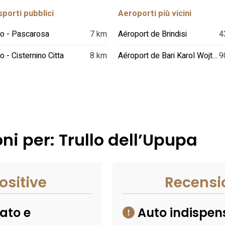
porti pubblici
Aeroporti più vicini
o - Pascarosa
7 km
Aéroport de Brindisi
4
o - Cisternino Citta
8 km
Aéroport de Bari Karol Wojtyla
9
ni per: Trullo dell’Upupa
ositive
Recensi
ato e
Auto indispen