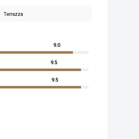
Terrazza
9.0
9.5
9.5