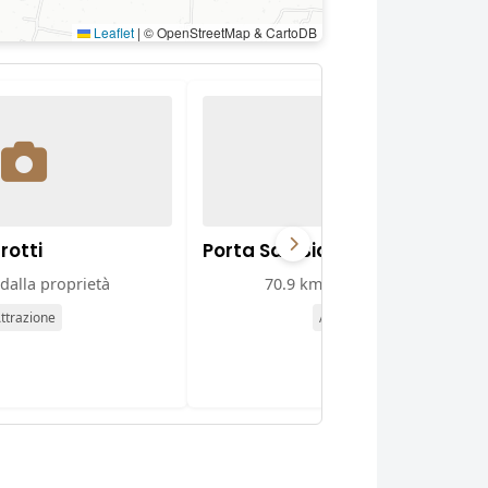
Leaflet
|
© OpenStreetMap & CartoDB
rotti
Porta San Biagio
dalla proprietà
70.9 km dalla proprietà
ttrazione
Attrazione