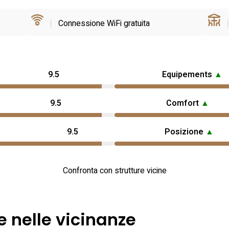
Connessione WiFi gratuita
9.5
Equipements
▲
9.5
Comfort
▲
9.5
Posizione
▲
Confronta con strutture vicine
e nelle vicinanze