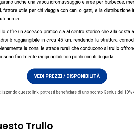
 figurano anche una vasca idromassaggio e aree per barbecue, ment
 fattore utile per chi viaggia con cani o gatti, e la distribuzione 
autonomia.
llo offre un accesso pratico sia al centro storico che alla costa ad
indisi è raggiungibile in circa 45 km, rendendo la struttura como
ienamente la zona: le strade rurali che conducono al trullo offrono v
ini sono facilmente raggiungibili con pochi minuti di guida.
VEDI PREZZI / DISPONIBILITÀ
tilizzando questo link, potresti beneficiare di uno sconto Genius del 10% o
uesto Trullo