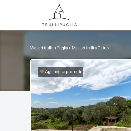
TRULLI
I migliori Trulli in Puglia, Italia
Migliori trulli in Puglia
>
Migliori trulli a Ostuni
Aggiungi ai preferiti