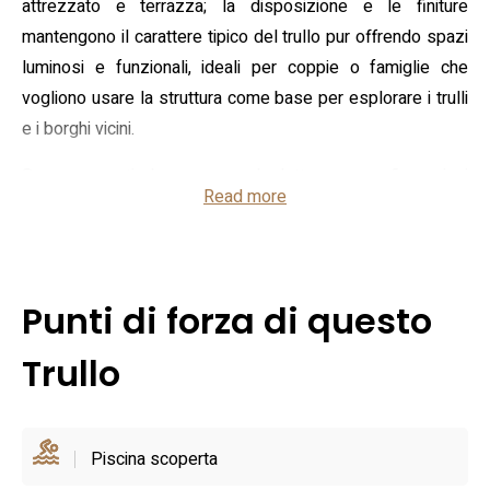
attrezzato e terrazza; la disposizione e le finiture
mantengono il carattere tipico del trullo pur offrendo spazi
luminosi e funzionali, ideali per coppie o famiglie che
vogliono usare la struttura come base per esplorare i trulli
e i borghi vicini.
Sono presenti due camere da letto con configurazioni
Read more
flessibili (matrimoniale e letti singoli/letto aggiuntivo a
seconda della tipologia selezionata), un soggiorno con
divano letto e area pranzo e una cucina completa di
elettrodomestici essenziali come lavastoviglie, macchina
Punti di forza di questo
da caffè e frigorifero; il bagno è attrezzato con doccia e
bidet, e la biancheria è fornita. L’alloggio dispone di aria
Trullo
condizionata, riscaldamento, connessione Wi‑Fi e lavatrice,
dettagli che rendono il soggiorno pratico sia per brevi visite
sia per permanenze più lunghe.
Piscina scoperta