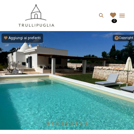
TRULLIPUGLIA.C
Search
0
I migliori Trulli in Puglia, Italia
Aggiungi ai preferiti
Copyright