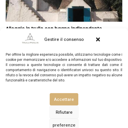
Alloggio in trullo con bagno indipendente
▼
Punteggio globale
Gestire il consenso
▼
Posizione
▼
Rapporto qualità/prezzo
Per offrire la migliore esperienza possibile, utilizziamo tecnologie come i
cookie per memorizzare e/o accedere a informazioni sul tuo dispositivo.
Il consenso a queste tecnologie ci consente di trattare dati come il
comportamento di navigazione o identificatori univoci su questo sito. Il
rifiuto o la revoca del consenso può avere un impatto negativo su alcune
funzionalità e caratteristiche del sito.
TrulliPuglia.com © Copyright 2026. Tutti i diritti riservati.
Accettare
NOTE LEGALI
INFORMATIVA SULLA PRIVACY
Rifiutare
preferenze
POLITICA SUI COOKIE (UE)
CONTATTACI