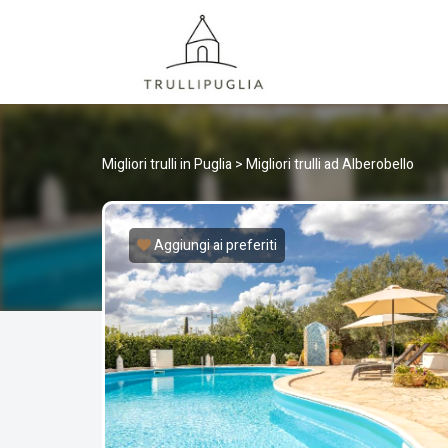
TRULLI
I migliori Trulli in Puglia, Italia
Migliori trulli in Puglia
>
Migliori trulli ad Alberobello
Aggiungi ai preferiti