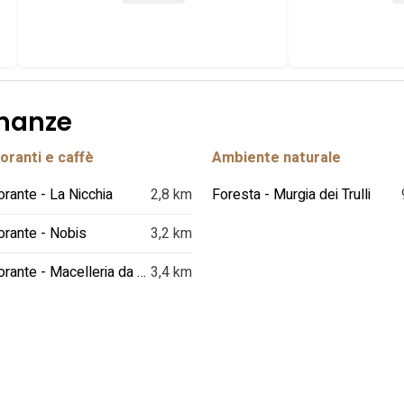
inanze
oranti e caffè
Ambiente naturale
orante - La Nicchia
2,8 km
Foresta - Murgia dei Trulli
orante - Nobis
3,2 km
Ristorante - Macelleria da Zio Peppe
3,4 km