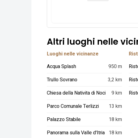
Altri luoghi nelle vic
Luoghi nelle vicinanze
Rist
Acqua Splash
950 m
Rist
Trullo Sovrano
3,2 km
Rist
Chiesa della Nativita di Noci
9 km
Parco Comunale Terlizzi
13 km
Palazzo Stabile
18 km
Panorama sulla Valle d'Itria
18 km