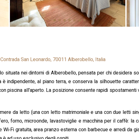
Contrada San Leonardo, 70011 Alberobello, Italia
llo situata nei dintorni di Alberobello, pensata per chi desidera 
 è indipendente, al piano terra, e conserva la silhouette caratteri
con piscina all'aperto. La posizione consente rapidi spostamenti ve
re da letto (una con letto matrimoniale e una con due letti sin
ero, forno, microonde, lavastoviglie e macchina per il caffè: la 
 Wi‑Fi gratuita, area pranzo esterna con barbecue e arredi da giar
a è ad uso esclusivo degli ospiti.