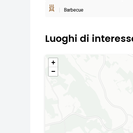
Barbecue
Luoghi di interess
+
−