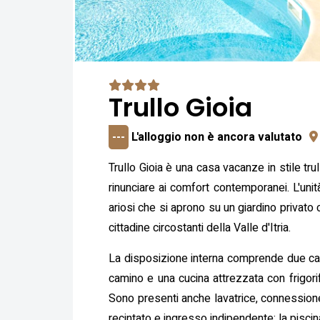
Trullo Gioia
---
L'alloggio non è ancora valutato
Trullo Gioia è una casa vacanze in stile tru
rinunciare ai comfort contemporanei. L'unità
ariosi che si aprono su un giardino privato 
cittadine circostanti della Valle d'Itria.
La disposizione interna comprende due came
camino e una cucina attrezzata con frigorif
Sono presenti anche lavatrice, connessione
recintato e ingresso indipendente; la piscin