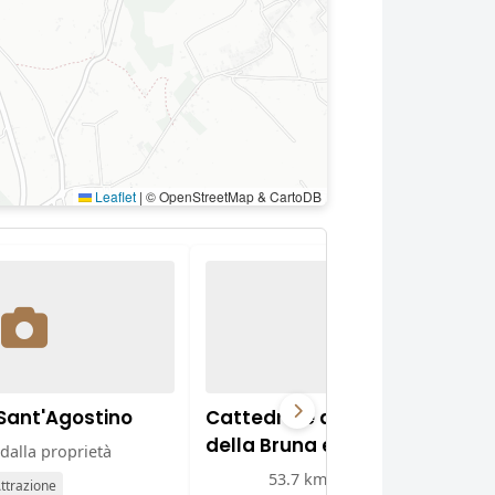
Leaflet
|
© OpenStreetMap & CartoDB
Sant'Agostino
Cattedrale della Madonna
della Bruna e di Sant'Eustach
dalla proprietà
53.7 km dalla proprietà
ttrazione