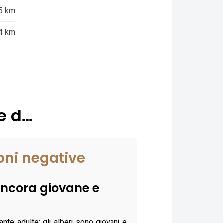
5 km
4 km
le d…
oni negative
ncora giovane e
ante adulte: gli alberi sono giovani e