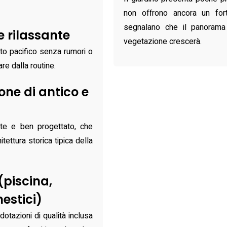
non offrono ancora un fort
segnalano che il panoram
e rilassante
vegetazione crescerà.
lto pacifico senza rumori o
are dalla routine.
one di antico e
nte e ben progettato, che
tettura storica tipica della
(piscina,
estici)
otazioni di qualità inclusa