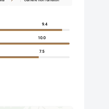
ita
Camere non fumatori
9.4
10.0
7.5