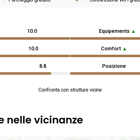
Parcheggio gratuito
Connessione WiFi gratu
10.0
Equipements
▲
10.0
Comfort
▲
8.8
Posizione
Confronta con strutture vicine
e nelle vicinanze