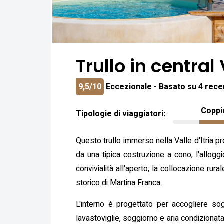
Trullo in central 
9,5/10
Eccezionale -
Basato su 4 rece
Coppi
Tipologie di viaggiatori:
Questo trullo immerso nella Valle d'Itria pr
da una tipica costruzione a cono, l'alloggi
convivialità all'aperto; la collocazione rur
storico di Martina Franca.
L'interno è progettato per accogliere so
lavastoviglie, soggiorno e aria condizionata