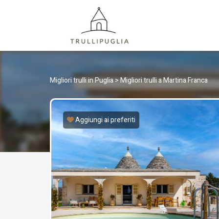
TRULLI
I migliori Trulli in Puglia, Italia
Migliori trulli in Puglia
>
Migliori trulli a Martina Franca
Aggiungi ai preferiti