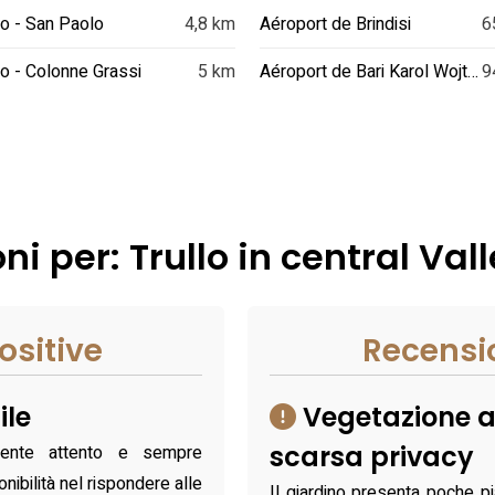
o - San Paolo
4,8 km
Aéroport de Brindisi
6
o - Colonne Grassi
5 km
Aéroport de Bari Karol Wojtyla
9
i per: Trullo in central Val
ositive
Recensi
ile
Vegetazione a
scarsa privacy
mente attento e sempre
nibilità nel rispondere alle
Il giardino presenta poche pi