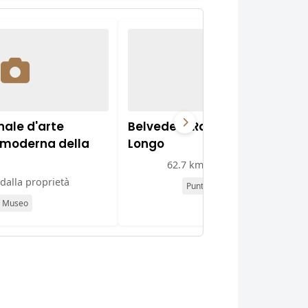
ale d'arte
Belvedere Raffaele Giura
 moderna della
Longo
62.7 km dalla proprietà
dalla proprietà
Punto panoramico
Museo