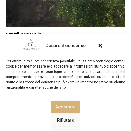
Sträflingstrullo
–
Punteggio globale
Gestire il consenso
–
Posizione
–
Rapporto qualità/prezzo
Per offrire la migliore esperienza possibile, utilizziamo tecnologie come i
cookie per memorizzare e/o accedere a informazioni sul tuo dispositivo.
Il consenso a queste tecnologie ci consente di trattare dati come il
comportamento di navigazione o identificatori univoci su questo sito. Il
rifiuto o la revoca del consenso può avere un impatto negativo su alcune
funzionalità e caratteristiche del sito.
TrulliPuglia.com © Copyright 2026. Tutti i diritti riservati.
Accettare
NOTE LEGALI
INFORMATIVA SULLA PRIVACY
Rifiutare