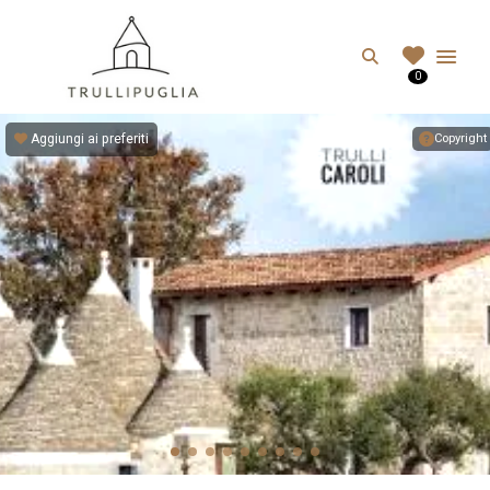
TRULLIPUGLIA.C
Search
0
I migliori Trulli in Puglia, Italia
Aggiungi ai preferiti
Copyright