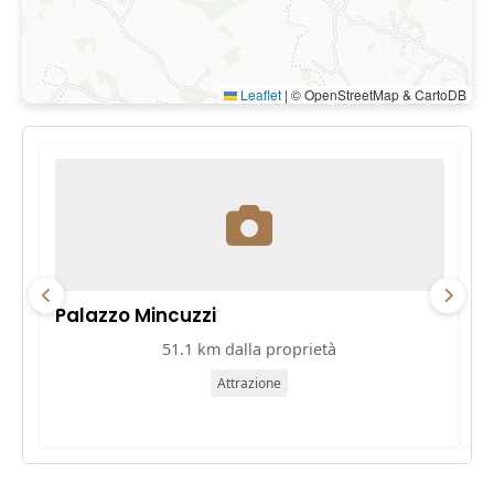
Leaflet
|
© OpenStreetMap & CartoDB
Palazzo Mincuzzi
Pa
51.1 km dalla proprietà
Attrazione