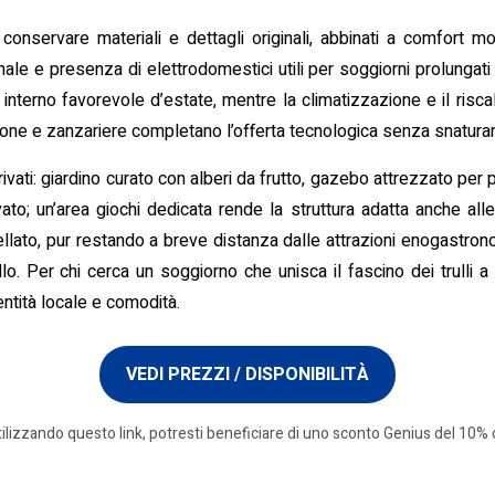
 conservare materiali e dettagli originali, abbinati a comfort 
le e presenza di elettrodomestici utili per soggiorni prolungati
 interno favorevole d’estate, mentre la climatizzazione e il riscal
ione e zanzariere completano l’offerta tecnologica senza snaturare 
privati: giardino curato con alberi da frutto, gazebo attrezzato per 
to; un’area giochi dedicata rende la struttura adatta anche all
 stellato, pur restando a breve distanza dalle attrazioni enogastrono
o. Per chi cerca un soggiorno che unisca il fascino dei trulli a O
entità locale e comodità.
VEDI PREZZI / DISPONIBILITÀ
tilizzando questo link, potresti beneficiare di uno sconto Genius del 10% o