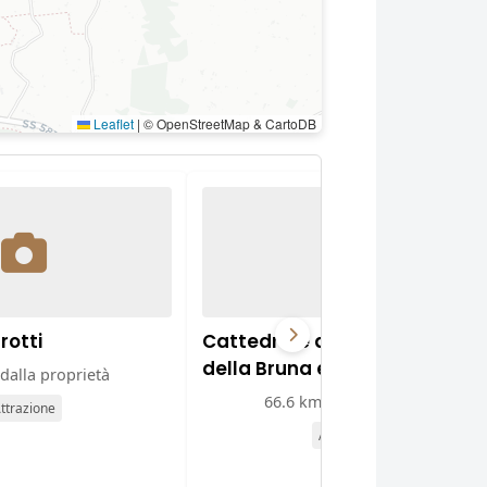
Leaflet
|
© OpenStreetMap & CartoDB
rotti
Cattedrale della Madonna
della Bruna e di Sant'Eustach
dalla proprietà
66.6 km dalla proprietà
ttrazione
Attrazione