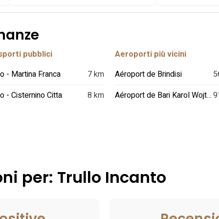
inanze
porti pubblici
Aeroporti più vicini
o - Martina Franca
7 km
Aéroport de Brindisi
5
o - Cisternino Citta
8 km
Aéroport de Bari Karol Wojtyla
9
ni per: Trullo Incanto
ositive
Recensi