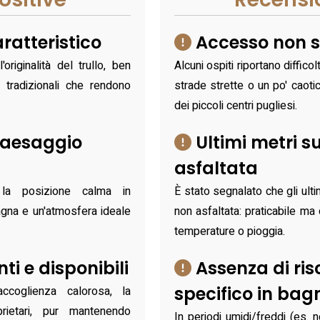
ratteristico
Accesso non 
originalità del trullo, ben
Alcuni ospiti riportano diffic
i tradizionali che rendono
strade strette o un po' caotich
dei piccoli centri pugliesi.
paesaggio
Ultimi metri s
asfaltata
 la posizione calma in
È stato segnalato che gli ult
agna e un'atmosfera ideale
non asfaltata: praticabile m
temperature o pioggia.
ti e disponibili
Assenza di ri
specifico in bag
accoglienza calorosa, la
prietari, pur mantenendo
In periodi umidi/freddi (es. 