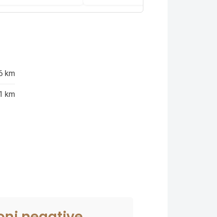
6 km
1 km
oni negative