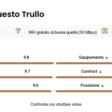
uesto Trullo
WiFi gratuito di buona qualità (30 Mbps)
9.8
Equipements
▲
9.7
Comfort
▲
9.6
Posizione
▲
Confronta con strutture vicine