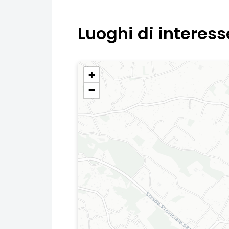
Luoghi di interess
+
−