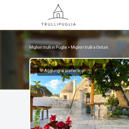
TRULLI
I migliori Trulli in Puglia, Italia
Migliori trulli in Puglia
>
Migliori trulli a Ostuni
Aggiungi ai preferiti