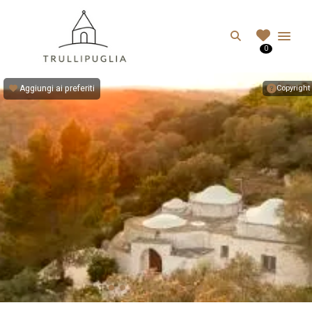
TRULLIPUGLIA.C
Search
0
I migliori Trulli in Puglia, Italia
Aggiungi ai preferiti
Copyright