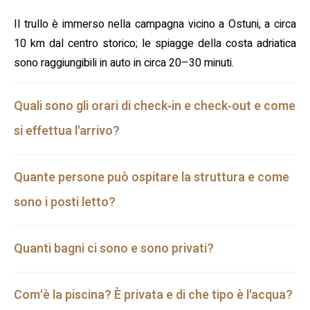
Trullo Juno può essere utilizzata come base per
escursioni nell’entroterra e per visitare i famosi trulli ad
Il trullo è immerso nella campagna vicino a Ostuni, a circa
Alberobello, riconosciuti patrimonio e punto d’interesse
10 km dal centro storico; le spiagge della costa adriatica
dell’area.
sono raggiungibili in auto in circa 20–30 minuti.
Quali sono gli orari di check‑in e check‑out e come
si effettua l'arrivo?
Quante persone può ospitare la struttura e come
sono i posti letto?
Quanti bagni ci sono e sono privati?
Com'è la piscina? È privata e di che tipo è l'acqua?