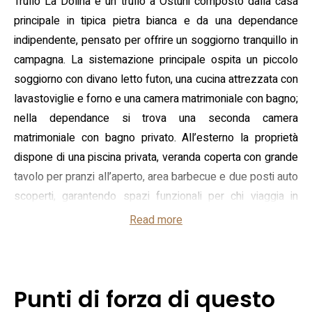
Trullo La Dolina è un trullo a Ostuni composto dalla casa
principale in tipica pietra bianca e da una dependance
indipendente, pensato per offrire un soggiorno tranquillo in
campagna. La sistemazione principale ospita un piccolo
soggiorno con divano letto futon, una cucina attrezzata con
lavastoviglie e forno e una camera matrimoniale con bagno;
nella dependance si trova una seconda camera
matrimoniale con bagno privato. All’esterno la proprietà
dispone di una piscina privata, veranda coperta con grande
tavolo per pranzi all’aperto, area barbecue e due posti auto
scoperti, garantendo spazi funzionali per chi viaggia in
gruppo o con la famiglia.
Read more
Gli interni combinano elementi tradizionali e servizi
moderni: aria condizionata nelle camere e nel soggiorno,
connessione Wi‑Fi, lavatrice e biancheria inclusa. La casa è
Punti di forza di questo
organizzata per ospitare fino a sei persone, con possibilità