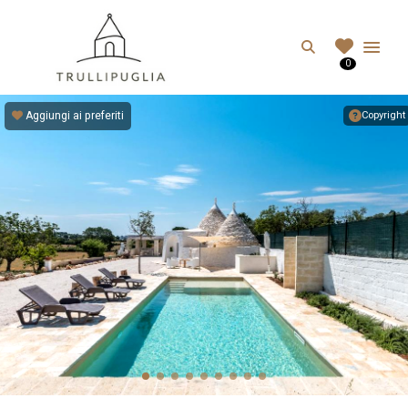
TRULLIPUGLIA.C
Search
0
I migliori Trulli in Puglia, Italia
Aggiungi ai preferiti
Copyright