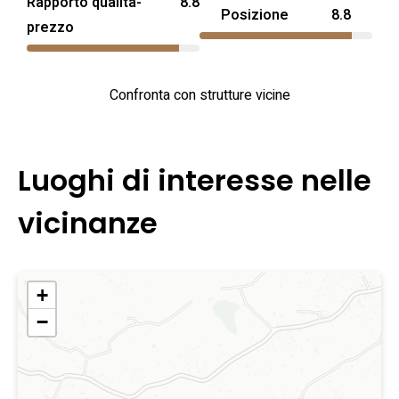
Rapporto qualità-
8.8
gastronomia locale e visite culturali nella Puglia centrale.
Posizione
8.8
prezzo
Confronta con strutture vicine
Luoghi di interesse nelle
vicinanze
+
−