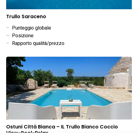
Trullo Saraceno
–
Punteggio globale
–
Posizione
–
Rapporto qualità/prezzo
Ostuni Città Bianca – IL Trullo Bianco Coccio
View-Pool-Relax