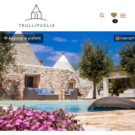
TRULLIPUGLIA.C
Search
0
I migliori Trulli in Puglia, Italia
Aggiungi ai preferiti
Copyright