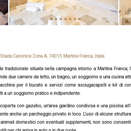
Stada Canonica Zona A, 74015 Martina Franca, Italia
tile tradizionale situata nella campagna intorno a Martina Franca;
ende due camere da letto, un bagno, un soggiorno e una cucina attr
acchina per il bucato e servizi come asciugacapelli e kit di cor
lti a un soggiorno pratico e indipendente.
 coperta con gazebo, un'area giardino condivisa e una piscina all'a
te anche un parcheggio privato in loco. L'uso di alcune strutture
animali domestici con eventuali supplementi; non sono consentit
tili per chi arriva in auto o in due ruote.