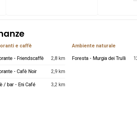
inanze
oranti e caffè
Ambiente naturale
orante - Friendscaffè
2,8 km
Foresta - Murgia dei Trulli
1
orante - Cafè Noir
2,9 km
è / bar - Eni Café
3,2 km