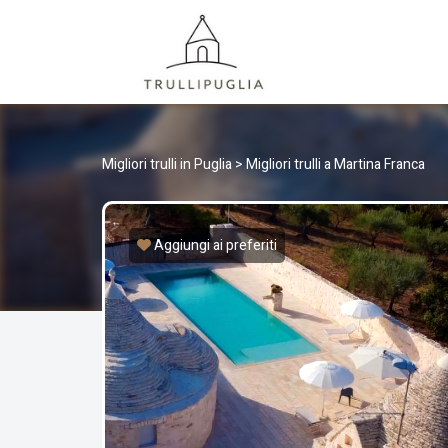
TRULLI
I migliori Trulli in Puglia, Italia
Migliori trulli in Puglia
>
Migliori trulli a Martina Franca
Aggiungi ai preferiti