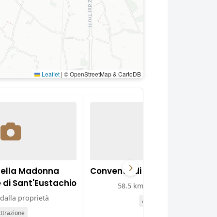
Leaflet
|
© OpenStreetMap & CartoDB
della Madonna
Convento di Sant'Agostino
e di Sant'Eustachio
58.5 km dalla proprietà
dalla proprietà
Attrazione
ttrazione