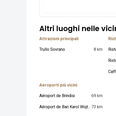
Altri luoghi nelle vic
Attrazioni principali
Rist
Trullo Sovrano
8 km
Rist
Rist
Caff
Aeroporti più vicini
Aéroport de Brindisi
69 km
Aéroport de Bari Karol Wojtyla
73 km