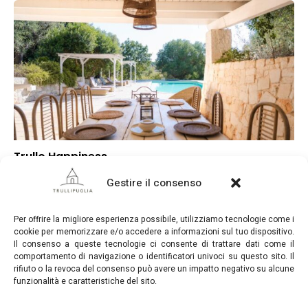
Trullo Happiness
▲
Punteggio globale
Gestire il consenso
▼
Posizione
▼
Rapporto qualità/prezzo
Per offrire la migliore esperienza possibile, utilizziamo tecnologie come i
cookie per memorizzare e/o accedere a informazioni sul tuo dispositivo.
Il consenso a queste tecnologie ci consente di trattare dati come il
comportamento di navigazione o identificatori univoci su questo sito. Il
rifiuto o la revoca del consenso può avere un impatto negativo su alcune
funzionalità e caratteristiche del sito.