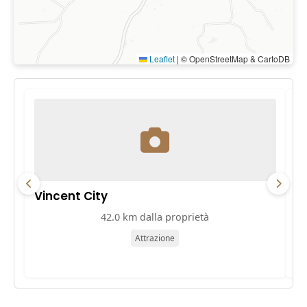
Leaflet
|
© OpenStreetMap & CartoDB
Vincent City
P
42.0 km dalla proprietà
Attrazione