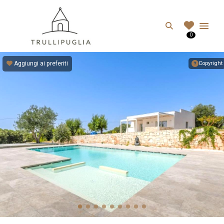
TRULLIPUGLIA.C
Search
0
I migliori Trulli in Puglia, Italia
Aggiungi ai preferiti
Copyright