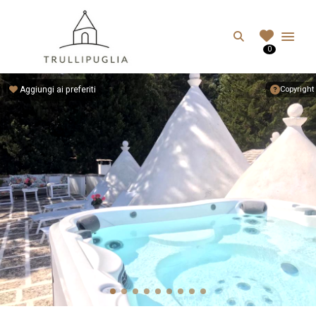
TRULLIPUGLIA.C
Search
0
I migliori Trulli in Puglia, Italia
Aggiungi ai preferiti
Copyright