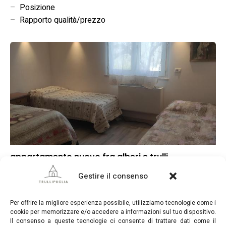
–
Posizione
–
Rapporto qualità/prezzo
appartamento nuovo fra alberi e trulli
▼
Punteggio globale
Gestire il consenso
▼
Posizione
▼
Rapporto qualità/prezzo
Per offrire la migliore esperienza possibile, utilizziamo tecnologie come i
cookie per memorizzare e/o accedere a informazioni sul tuo dispositivo.
Il consenso a queste tecnologie ci consente di trattare dati come il