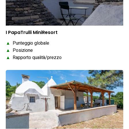
I PapaTrulli MiniResort
▲
Punteggio globale
▲
Posizione
▲
Rapporto qualità/prezzo