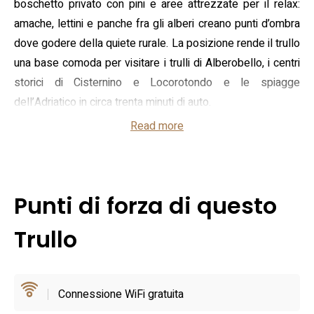
boschetto privato con pini e aree attrezzate per il relax:
amache, lettini e panche fra gli alberi creano punti d’ombra
dove godere della quiete rurale. La posizione rende il trullo
una base comoda per visitare i trulli di Alberobello, i centri
storici di Cisternino e Locorotondo e le spiagge
dell’Adriatico in circa trenta minuti di auto.
Read more
Gli interni sono stati ristrutturati per accogliere
comodamente gruppi e famiglie: la casa si sviluppa su
circa 200 m² e comprende più camere da letto e bagni
privati, un soggiorno con camino, e una cucina attrezzata
Punti di forza di questo
con elettrodomestici moderni, lavastoviglie e lavatrice.
All’esterno trovano spazio una grande terrazza
Trullo
ombreggiata per i pasti (tavolo per dieci), un patio con zona
barbecue e aree relax; è presente anche una piscina e i
relativi servizi esterni. L’alloggio fornisce biancheria e
Connessione WiFi gratuita
asciugamani; la connessione Wi‑Fi è disponibile ma,