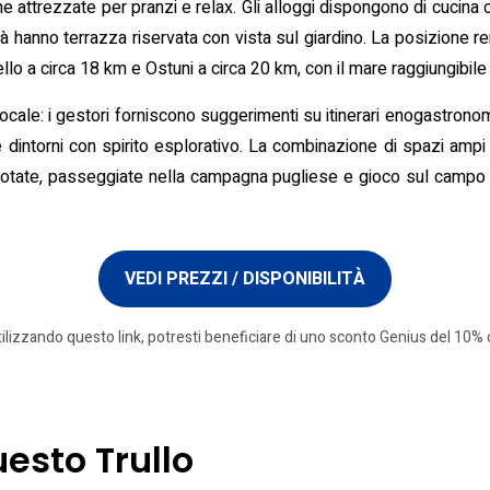
ne attrezzate per pranzi e relax. Gli alloggi dispongono di cucina 
à hanno terrazza riservata con vista sul giardino. La posizione re
llo a circa 18 km e Ostuni a circa 20 km, con il mare raggiungibile 
 locale: i gestori forniscono suggerimenti su itinerari enogastronomi
e dintorni con spirito esplorativo. La combinazione di spazi ampi a
a nuotate, passeggiate nella campagna pugliese e gioco sul camp
VEDI PREZZI / DISPONIBILITÀ
tilizzando questo link, potresti beneficiare di uno sconto Genius del 10% o
uesto Trullo