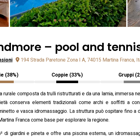
liandmore – pool and tenni
nsioni
194 Strada Paretone Zona I A, 74015 Martina Franca, It
ie (38%)
Coppie (33%)
Gruppi (
 rurale composta da trulli ristrutturati e da una lamia, immersa nel
ietà conserva elementi tradizionali come archi e soffitti a con
aminetto e vasca idromassaggio. La struttura può ospitare fino a 
 a Martina Franca come base per esplorare la regione.
 di giardini e pineta e offre una piscina esterna, un idromassa