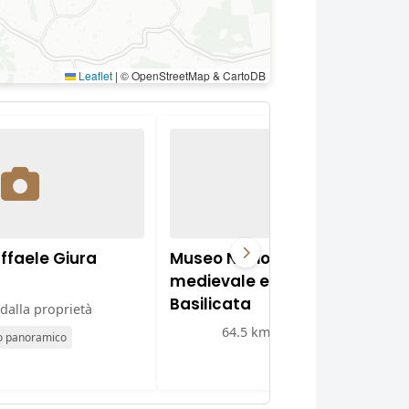
Leaflet
|
© OpenStreetMap & CartoDB
ffaele Giura
Museo Nazionale d'arte
medievale e moderna della
Basilicata
dalla proprietà
64.5 km dalla proprietà
o panoramico
Museo