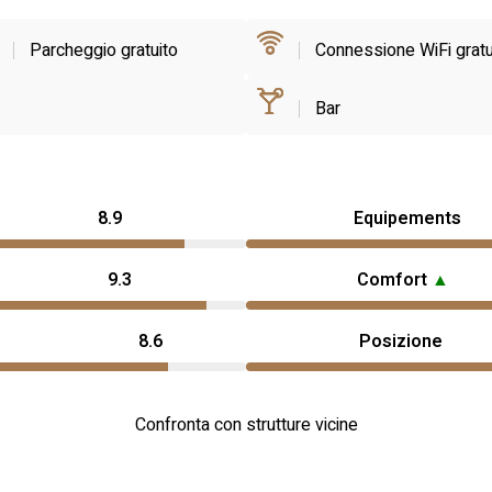
Parcheggio gratuito
Connessione WiFi gratu
Bar
8.9
Equipements
9.3
Comfort
▲
8.6
Posizione
Confronta con strutture vicine