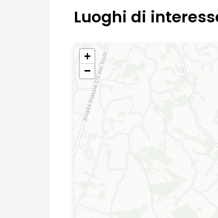
Luoghi di interess
+
−