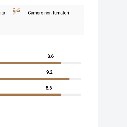
ita
Camere non fumatori
8.6
9.2
8.6