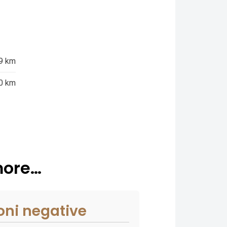
9 km
0 km
dmore…
oni negative