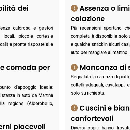
ilità dei
Assenza o limi
colazione
lienza calorosa e gestori
Più recensioni riportano c
i locali, piccole cortesie
completa; è disponibile solo 
ocali) e pronte risposte alle
e qualche snack in alcuni casi,
auto per mangiare al mattino.
a e comoda per
Mancanza di st
Segnalata la carenza di piatti 
coltelli adeguati, cavatappi, e
unto d’appoggio ideale:
solo su richiesta.
stanza in auto da Martina
la regione (Alberobello,
Cuscini e bia
confortevoli
erni piacevoli
Diversi ospiti hanno trovat