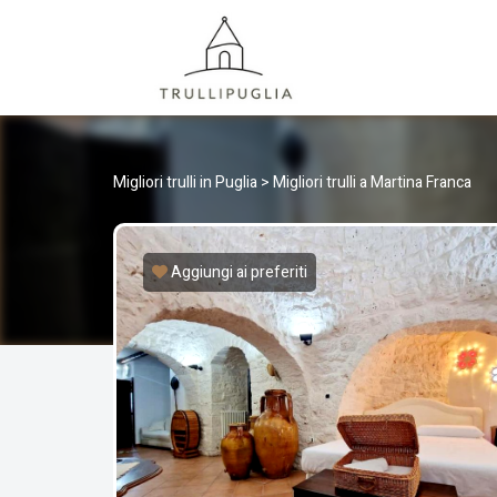
TRULLI
I migliori Trulli in Puglia, Italia
Migliori trulli in Puglia
>
Migliori trulli a Martina Franca
Aggiungi ai preferiti