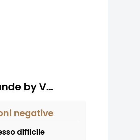
rande by V…
oni negative
so difficile