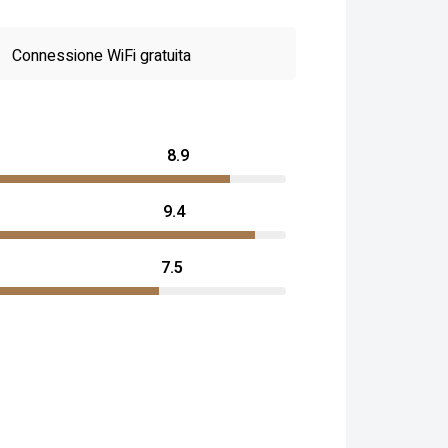
Connessione WiFi gratuita
8.9
9.4
7.5