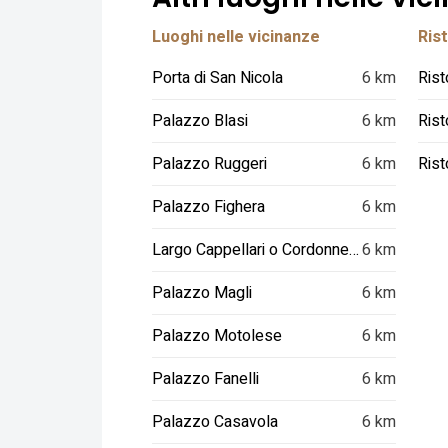
Luoghi nelle vicinanze
Rist
Porta di San Nicola
6 km
Rist
Palazzo Blasi
6 km
Rist
Palazzo Ruggeri
6 km
Palazzo Fighera
6 km
Largo Cappellari o Cordonnello
6 km
Palazzo Magli
6 km
Palazzo Motolese
6 km
Palazzo Fanelli
6 km
Palazzo Casavola
6 km