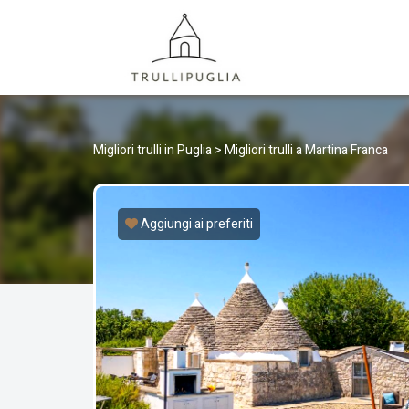
TRULLI
I migliori Trulli in Puglia, Italia
Migliori trulli in Puglia
>
Migliori trulli a Martina Franca
Aggiungi ai preferiti