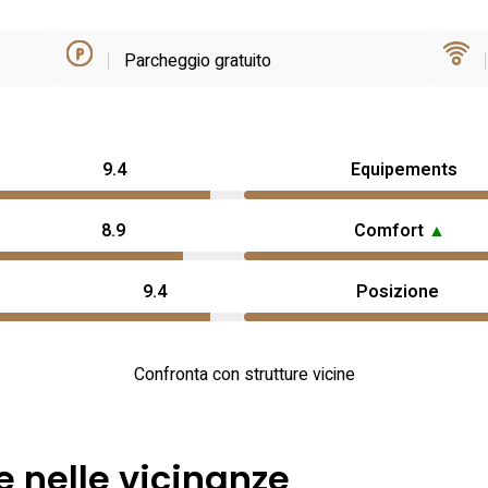
Parcheggio gratuito
9.4
Equipements
8.9
Comfort
▲
9.4
Posizione
Confronta con strutture vicine
e nelle vicinanze