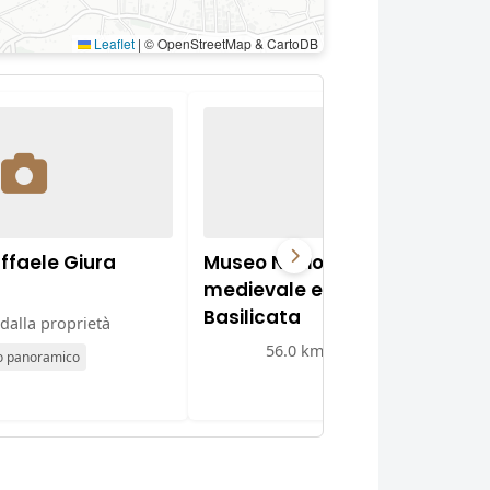
Leaflet
|
© OpenStreetMap & CartoDB
ffaele Giura
Museo Nazionale d'arte
medievale e moderna della
Basilicata
dalla proprietà
56.0 km dalla proprietà
o panoramico
Museo