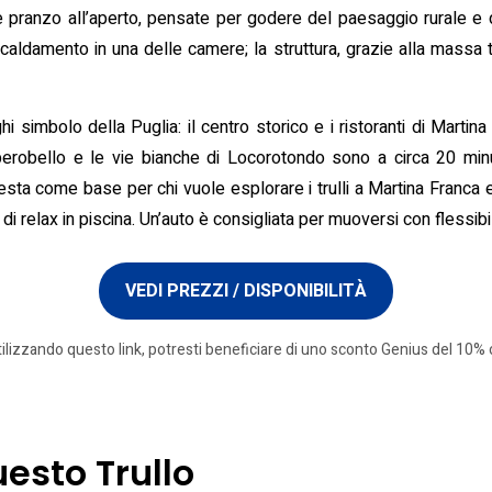
 pranzo all’aperto, pensate per godere del paesaggio rurale e dei
caldamento in una delle camere; la struttura, grazie alla massa 
 simbolo della Puglia: il centro storico e i ristoranti di Martina
Alberobello e le vie bianche di Locorotondo sono a circa 20 min
presta come base per chi vuole esplorare i trulli a Martina Franca e 
 relax in piscina. Un’auto è consigliata per muoversi con flessibil
VEDI PREZZI / DISPONIBILITÀ
tilizzando questo link, potresti beneficiare di uno sconto Genius del 10% o
uesto Trullo