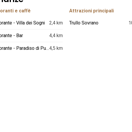
oranti e caffè
Attrazioni principali
orante - Villa dei Sogni
2,4 km
Trullo Sovrano
1
orante - Bar
4,4 km
Ristorante - Paradiso di Puglia
4,5 km