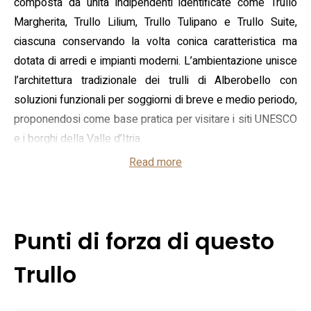
composta da unità indipendenti identificate come Trullo
Margherita, Trullo Lilium, Trullo Tulipano e Trullo Suite,
ciascuna conservando la volta conica caratteristica ma
dotata di arredi e impianti moderni. L’ambientazione unisce
l’architettura tradizionale dei trulli di Alberobello con
soluzioni funzionali per soggiorni di breve e medio periodo,
proponendosi come base pratica per visitare i siti UNESCO
e i borghi della Valle d’Itria.
Read more
All’interno le unità dispongono di bagno privato, angolo
cottura o cucina completa, frigorifero, riscaldamento e aria
condizionata; sono inoltre presenti TV e servizi per la
biancheria. Gli ospiti hanno a disposizione parcheggio
Punti di forza di questo
ombreggiato, connessione Wi‑Fi e, nella stagione di
apertura, una piscina; la struttura prevede l’utilizzo del
Trullo
parco acquatico adiacente incluso nel soggiorno. Sono
disponibili servizi aggiuntivi come navetta aeroportuale a