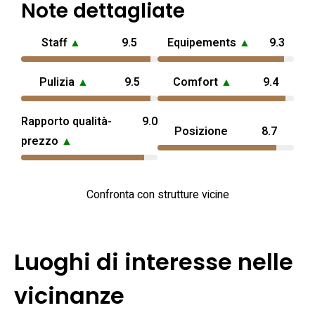
Note dettagliate
Staff
▲
9.5
Equipements
▲
9.3
Pulizia
▲
9.5
Comfort
▲
9.4
Rapporto qualità-
9.0
Posizione
8.7
prezzo
▲
Confronta con strutture vicine
Luoghi di interesse nelle
vicinanze