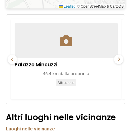
Leaflet
|
© OpenStreetMap & CartoDB
Palazzo Mincuzzi
Pa
46.4 km dalla proprietà
Attrazione
Altri luoghi nelle vicinanze
Luoghi nelle vicinanze