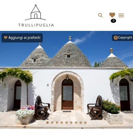
TRULLIPUGLIA.C
Search
0
I migliori Trulli in Puglia, Italia
Aggiungi ai preferiti
Copyright