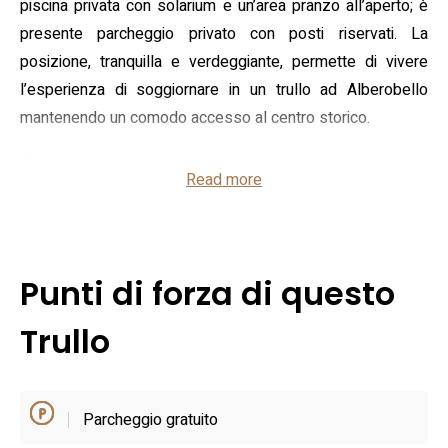
piscina privata con solarium e un’area pranzo all’aperto; è
presente parcheggio privato con posti riservati. La
posizione, tranquilla e verdeggiante, permette di vivere
l’esperienza di soggiornare in un trullo ad Alberobello
mantenendo un comodo accesso al centro storico.
Gli interni accolgono due camere da letto matrimoniali, un
Read more
soggiorno con divano‑letto e una cucina completamente
attrezzata con frigorifero, macchina per il caffè e stoviglie.
È disponibile almeno un bagno con doccia e la biancheria è
fornita; la casa è dotata di aria condizionata, riscaldamento
Punti di forza di questo
e connessione Wi‑Fi, oltre a servizi pratici come lavatrice e
area barbecue. Gli spazi esterni sono pensati per il relax
Trullo
famigliare: ombrelloni, sdraio e zona pranzo all’aperto
rendono la sistemazione adatta a coppie, famiglie e piccoli
gruppi in cerca di un trullo ad Alberobello con comfort
Parcheggio gratuito
moderni.