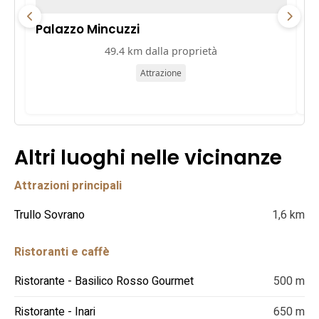
Palazzo Mincuzzi
Pa
49.4 km dalla proprietà
Attrazione
Altri luoghi nelle vicinanze
Attrazioni principali
Trullo Sovrano
1,6 km
Ristoranti e caffè
Ristorante - Basilico Rosso Gourmet
500 m
Ristorante - Inari
650 m