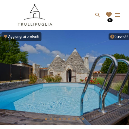
TRULLIPUGLIA.C
Search
0
I migliori Trulli in Puglia, Italia
Aggiungi ai preferiti
Copyright