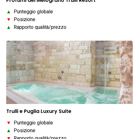
Profumi del Melograno Trulli Resort
▲
Punteggio globale
▼
Posizione
▲
Rapporto qualità/prezzo
Trulli e Puglia Luxury Suite
▼
Punteggio globale
▲
Posizione
▼
Rapporto qualità/prezzo