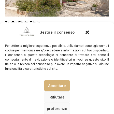
Trullo Cielo Cielo
▼
Punteggio globale
Gestire il consenso
▼
Posizione
▼
Rapporto qualità/prezzo
Per offrire la migliore esperienza possibile, utilizziamo tecnologie come i
cookie per memorizzare e/o accedere a informazioni sul tuo dispositivo.
Il consenso a queste tecnologie ci consente di trattare dati come il
comportamento di navigazione o identificatori univoci su questo sito. Il
rifiuto o la revoca del consenso può avere un impatto negativo su alcune
funzionalità e caratteristiche del sito.
TrulliPuglia.com © Copyright 2026. Tutti i diritti riservati.
Accettare
NOTE LEGALI
INFORMATIVA SULLA PRIVACY
Rifiutare
preferenze
POLITICA SUI COOKIE (UE)
CONTATTACI