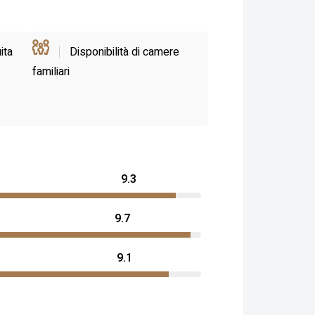
ita
Disponibilità di camere
familiari
9.3
9.7
9.1