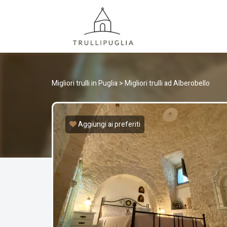
TRULLI
I migliori Trulli in Puglia, Italia
Migliori trulli in Puglia
>
Migliori trulli ad Alberobello
Aggiungi ai preferiti