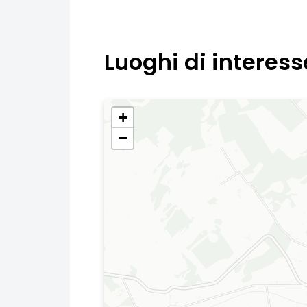
Luoghi di interess
+
−