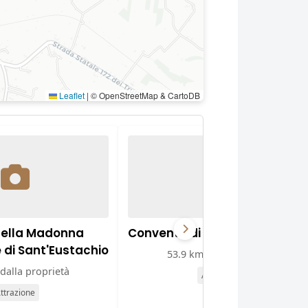
Leaflet
|
© OpenStreetMap & CartoDB
della Madonna
Convento di Sant'Agostino
e di Sant'Eustachio
53.9 km dalla proprietà
dalla proprietà
Attrazione
ttrazione