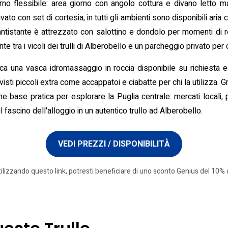
orno flessibile: area giorno con angolo cottura e divano letto m
ato con set di cortesia; in tutti gli ambienti sono disponibili aria
ntistante è attrezzato con salottino e dondolo per momenti di rela
tra i vicoli dei trulli di Alberobello e un parcheggio privato per ch
icca una vasca idromassaggio in roccia disponibile su richiest
ti piccoli extra come accappatoi e ciabatte per chi la utilizza. G
me base pratica per esplorare la Puglia centrale: mercati locali, 
 fascino dell'alloggio in un autentico trullo ad Alberobello.
VEDI PREZZI / DISPONIBILITÀ
tilizzando questo link, potresti beneficiare di uno sconto Genius del 10% o