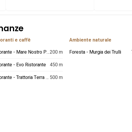
inanze
oranti e caffè
Ambiente naturale
Ristorante - Mare Nostro Pescheria-Trattoria
200 m
Foresta - Murgia dei Trulli
orante - Evo Ristorante
450 m
Ristorante - Trattoria Terra Madre
500 m