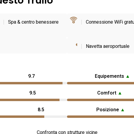
uesto Trullo
Spa & centro benessere
Connessione WiFi gratu
Navetta aeroportuale
9.7
Equipements
▲
9.5
Comfort
▲
8.5
Posizione
▲
Confronta con strutture vicine