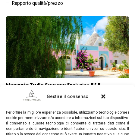
–
Rapporto qualità/prezzo
Masseria Trullo Sovrano Exclusive B&B
–
Punteggio globale
Gestire il consenso
–
Posizione
–
Rapporto qualità/prezzo
Per offrire la migliore esperienza possibile, utilizziamo tecnologie come i
cookie per memorizzare e/o accedere a informazioni sul tuo dispositivo.
Il consenso a queste tecnologie ci consente di trattare dati come il
comportamento di navigazione o identificatori univoci su questo sito. Il
rifiuto o la revoca del consenso può avere un impatto negativo su alcune