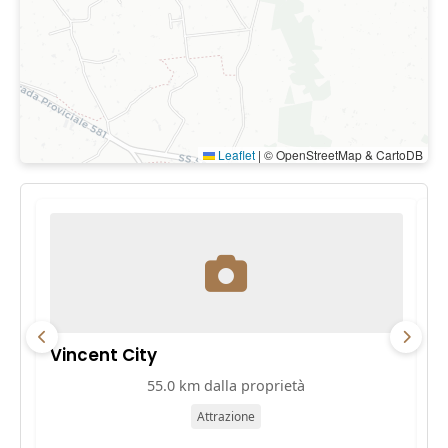
Leaflet
|
© OpenStreetMap & CartoDB
Vincent City
P
55.0 km dalla proprietà
Attrazione