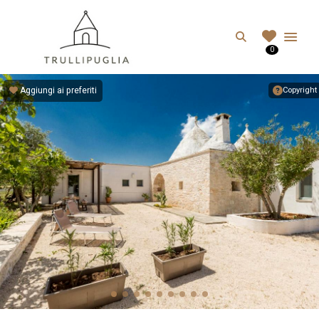
TRULLIPUGLIA.C
Search
0
I migliori Trulli in Puglia, Italia
Aggiungi ai preferiti
Copyright