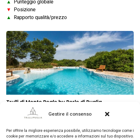
▲
Punteggio globale
▼
Posizione
▲
Rapporto qualità/prezzo
Trulli di Monte Reale by Perle di Puglia
–
Punteggio globale
Gestire il consenso
–
Posizione
–
Rapporto qualità/prezzo
Per offrire la migliore esperienza possibile, utilizziamo tecnologie come i
cookie per memorizzare e/o accedere a informazioni sul tuo dispositivo.