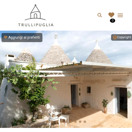
TRULLIPUGLIA.C
Search
0
I migliori Trulli in Puglia, Italia
Aggiungi ai preferiti
Copyright