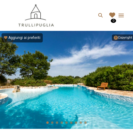
TRULLIPUGLIA.C
Search
0
I migliori Trulli in Puglia, Italia
Aggiungi ai preferiti
Copyright