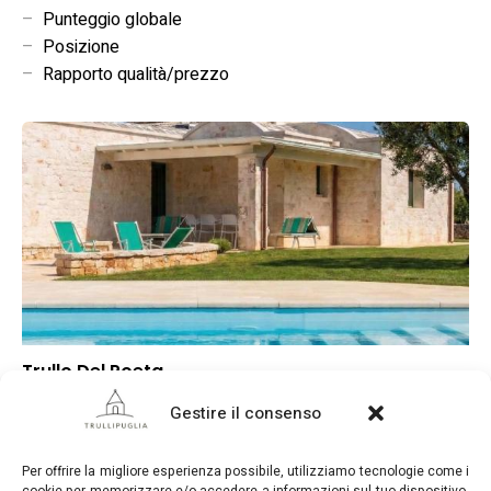
–
Punteggio globale
–
Posizione
–
Rapporto qualità/prezzo
Trullo Del Poeta
–
Punteggio globale
Gestire il consenso
–
Posizione
–
Rapporto qualità/prezzo
Per offrire la migliore esperienza possibile, utilizziamo tecnologie come i